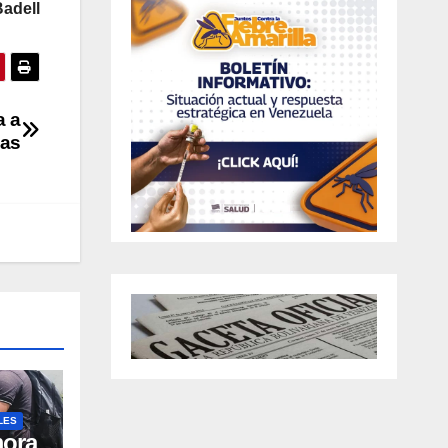
adell
a a
gas
LES
mora