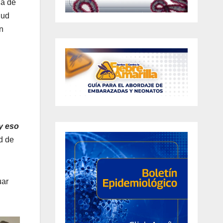
ía de
lud
n
y eso
d de
uar