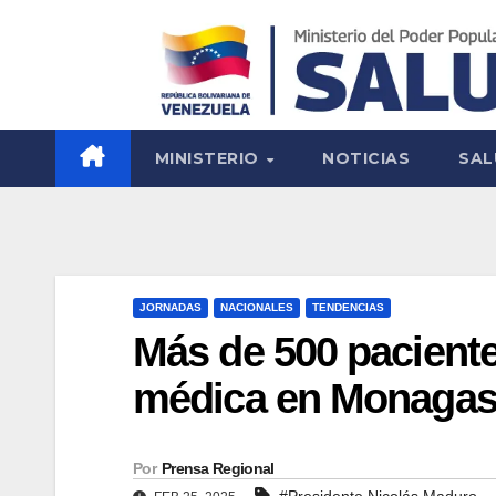
MINISTERIO
NOTICIAS
SAL
JORNADAS
NACIONALES
TENDENCIAS
Más de 500 paciente
médica en Monaga
Por
Prensa Regional
#Presidente Nicolás Maduro