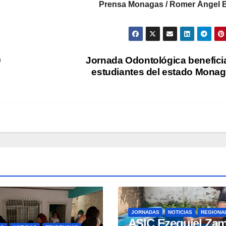
Prensa Monagas /
Romer Ángel B
0
Jornada Odontológica benefici
estudiantes del estado Mona
JORNADAS
NOTICIAS
REGIONA
ASIC Ezequiel Za