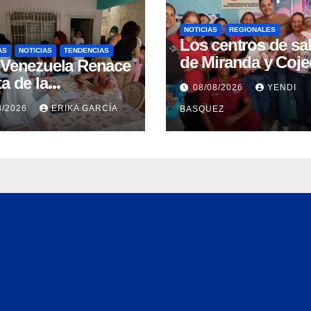
NOTICIAS
REGIONALES
Los centros de sa
AS
NOTICIAS
TENDENCIAS
de Miranda y Coj
 Venezuela Renace
clausuran con éxit
a de la
08/08/2026
YENDI
Semana Mundial d
üeñidad
8/2026
ERIKA GARCÍA
BASQUEZ
Lactancia Materna
ntizan atención
ca integral en
ua