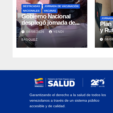
DESTACADAS
JORNADA DE VACUNACIÓN
NACIONALES
VACUNAS
Gobierno Nacional
JORNAD
desplegó jornada de
Plan
vacunación en La
y Rut
08/08/2026
YENDI
Guaira para garantizar
Arag
08/0
BASQUEZ
protección
gara
epidemiológica
médi
Arag
Garantizando el derecho a la salud de todos los
venezolanos a través de un sistema público
accesible y de calidad.