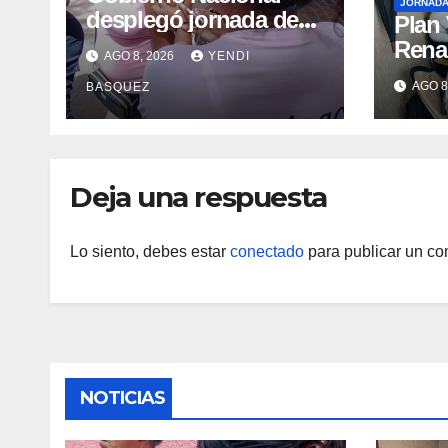
JORNAD
desplegó jornada de
Plan
vacunación en La
Renac
AGO 8, 2026
YENDI
Guaira para garantizar
Arag
AGO 8
BASQUEZ
protección
garan
epidemiológica
médic
Arag
Deja una respuesta
Lo siento, debes estar
conectado
para publicar un co
NOTICIAS