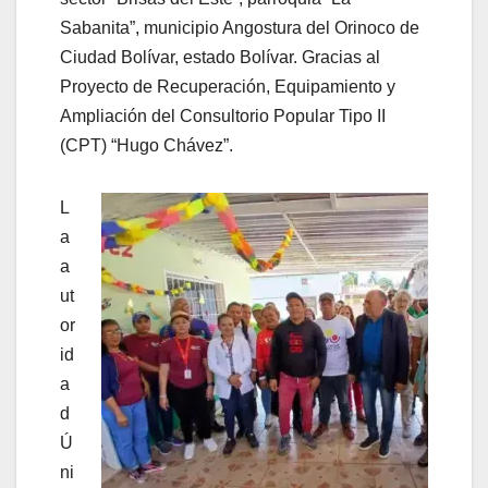
Sabanita”, municipio Angostura del Orinoco de
Ciudad Bolívar, estado Bolívar. Gracias al
Proyecto de Recuperación, Equipamiento y
Ampliación del Consultorio Popular Tipo II
(CPT) “Hugo Chávez”.
L
a
a
ut
or
id
a
d
Ú
ni