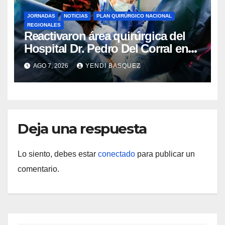
JORNADAS
NOTICIAS
PLAN QUIRÚRGICO NACIONAL
REGIONALES
Reactivaron área quirúrgica del
Hospital Dr. Pedro Del Corral en
Guárico
AGO 7, 2026
YENDI BASQUEZ
Deja una respuesta
Lo siento, debes estar
conectado
para publicar un
comentario.