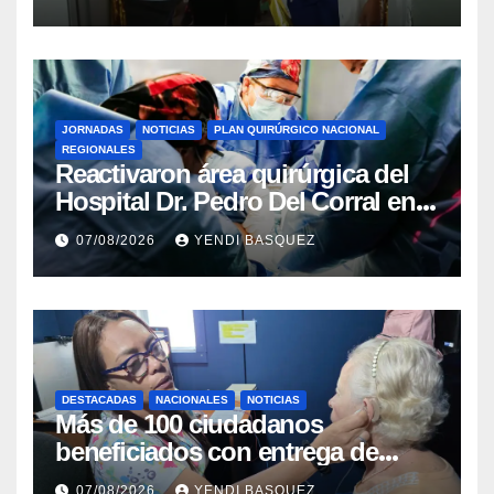
Rincón
JORNADAS
NOTICIAS
PLAN QUIRÚRGICO NACIONAL
REGIONALES
Reactivaron área quirúrgica del
Hospital Dr. Pedro Del Corral en
Guárico
07/08/2026
YENDI BASQUEZ
DESTACADAS
NACIONALES
NOTICIAS
Más de 100 ciudadanos
beneficiados con entrega de
prótesis auditivas en el Centro de
07/08/2026
YENDI BASQUEZ