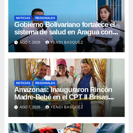
NOTICIAS
REGIONALES
Gobierno Bolivariano fortalece el
sistema de salud en Aragua con
la reinauguración del CDI La Mora
AGO 7, 2026
YENDI BASQUEZ
NOTICIAS
REGIONALES
​Amazonas: Inauguraron Rincón
Madre-Bebé en el CPT II Brisas
del Aeropuerto ​Inauguraron
AGO 7, 2026
YENDI BASQUEZ
Rincón