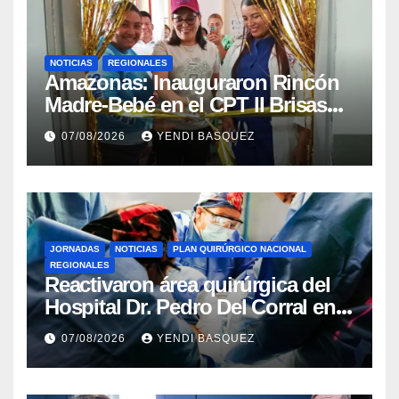
NOTICIAS
REGIONALES
​Amazonas: Inauguraron Rincón
Madre-Bebé en el CPT II Brisas
del Aeropuerto ​Inauguraron
07/08/2026
YENDI BASQUEZ
Rincón
JORNADAS
NOTICIAS
PLAN QUIRÚRGICO NACIONAL
REGIONALES
Reactivaron área quirúrgica del
Hospital Dr. Pedro Del Corral en
Guárico
07/08/2026
YENDI BASQUEZ