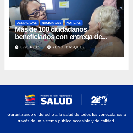
DESTACADAS
NACIONALES
NOTICIAS
Más de 100 ciudadanos
beneficiados con entrega de
prótesis auditivas en el Centro de
07/08/2026
YENDI BASQUEZ
Rehabilitación J.J. Arvelo
Garantizando el derecho a la salud de todos los venezolanos a
través de un sistema público accesible y de calidad.