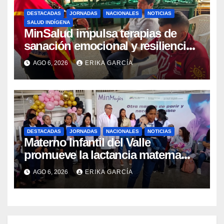
DESTACADAS
JORNADAS
NACIONALES
NOTICIAS
SALUD INDÍGENA
MinSalud impulsa terapias de
sanación emocional y resiliencia
post-sismo junto a comunidades
AGO 6, 2026
ERIKA GARCÍA
indígenas en Caracas
DESTACADAS
JORNADAS
NACIONALES
NOTICIAS
Materno Infantil del Valle
promueve la lactancia materna
como un inicio sostenible para la
AGO 6, 2026
ERIKA GARCÍA
vida