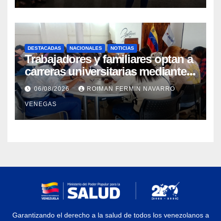
DESTACADAS
NACIONALES
NOTICIAS
Trabajadores y familiares optan a
carreras universitarias mediante
convenio entre MinSalud y la
06/08/2026
ROIMAN FERMIN NAVARRO
UCV
VENEGAS
Garantizando el derecho a la salud de todos los venezolanos a