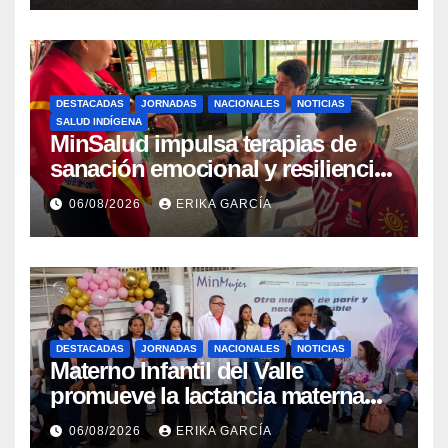
DESTACADAS
JORNADAS
NACIONALES
NOTICIAS
SALUD INDÍGENA
MinSalud impulsa terapias de
sanación emocional y resiliencia
post-sismo junto a comunidades
06/08/2026
ERIKA GARCÍA
indígenas en Caracas
DESTACADAS
JORNADAS
NACIONALES
NOTICIAS
Materno Infantil del Valle
promueve la lactancia materna
como un inicio sostenible para la
06/08/2026
ERIKA GARCÍA
vida