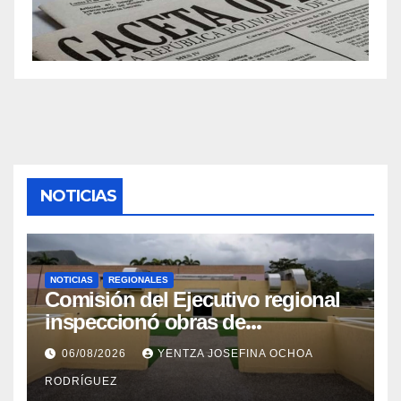
NOTICIAS
NOTICIAS
REGIONALES
Comisión del Ejecutivo regional
inspeccionó obras de
recuperación en la Maternidad
06/08/2026
YENTZA JOSEFINA OCHOA
Integral Aragua
RODRÍGUEZ