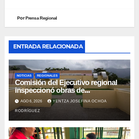
Por
Prensa Regional
ENTRADA RELACIONADA
NOTICIAS
REGIONALES
Comisión del Ejecutivo regional
inspeccionó obras de
recuperación en la Maternidad
AGO 6, 2026
YENTZA JOSEFINA OCHOA
Integral Aragua
RODRÍGUEZ