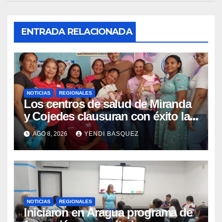
ENTRADA RELACIONADA
NOTICIAS
REGIONALES
Los centros de salud de Miranda
y Cojedes clausuran con éxito la
Semana Mundial de la Lactancia
AGO 8, 2026
YENDI BASQUEZ
Materna
NOTICIAS
REGIONALES
Iniciaron en Aragua programa de