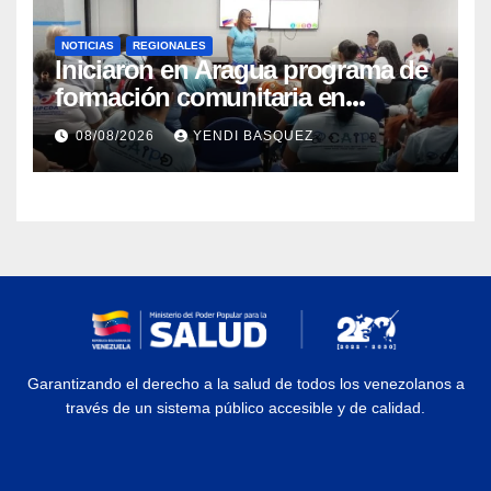
NOTICIAS
REGIONALES
Iniciaron en Aragua programa de
formación comunitaria en
atención a personas con
08/08/2026
YENDI BASQUEZ
discapacidad
Garantizando el derecho a la salud de todos los venezolanos a
través de un sistema público accesible y de calidad.