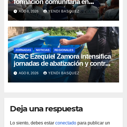
formación comunitaria en
atención a personas con
AGO 8, 2026
YENDI BASQUEZ
discapacidad
JORNADAS
NOTICIAS
REGIONALES
ASIC Ezequiel Zamora intensifica
jornadas de abatización y control
de vectores en comunidades del
AGO 8, 2026
YENDI BASQUEZ
Guárico
Deja una respuesta
Lo siento, debes estar
conectado
para publicar un