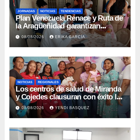
JORNADAS
NOTICIAS
TENDENCIAS
Plan Venezuela Renace y Ruta de
la Aragüeñidad garantizan
atención médica integral en
08/08/2026
ERIKA GARCÍA
Aragua
NOTICIAS
REGIONALES
Los centros de salud de Miranda
y Cojedes clausuran con éxito la
Semana Mundial de la Lactancia
08/08/2026
YENDI BASQUEZ
Materna