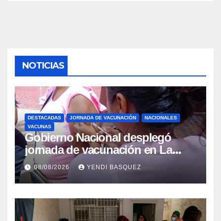
NOTICIAS
DESTACADAS
JORNADA DE VACUNACIÓN
NACIONALES
VACUNAS
Gobierno Nacional desplegó
jornada de vacunación en La
Guaira para garantizar protección
08/08/2026
YENDI BASQUEZ
epidemiológica