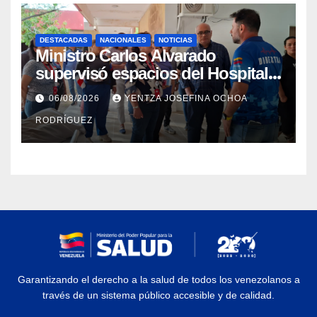
DESTACADAS
NACIONALES
NOTICIAS
Ministro Carlos Alvarado
supervisó espacios del Hospital
Dermatológico Dr. Martín Vegas
06/08/2026
YENTZA JOSEFINA OCHOA
en La Guaira
RODRÍGUEZ
Garantizando el derecho a la salud de todos los venezolanos a
través de un sistema público accesible y de calidad.