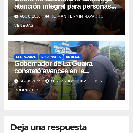
atención integral para personas
con discapacidad en
AGO 6, 2026
ROIMAN FERMIN NAVARRO
campamentos de La Guaira
VENEGAS
DESTACADAS
NACIONALES
NOTICIAS
Gobernador de La Guaira
constató avances en la
rehabilitación del Hospitalito de
AGO 6, 2026
YENTZA JOSEFINA OCHOA
Catia la Mar
RODRÍGUEZ
Deja una respuesta