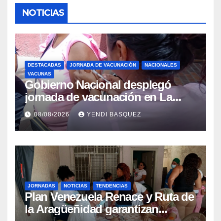
NOTICIAS
DESTACADAS
JORNADA DE VACUNACIÓN
NACIONALES
VACUNAS
Gobierno Nacional desplegó
jornada de vacunación en La
Guaira para garantizar protección
08/08/2026
YENDI BASQUEZ
epidemiológica
JORNADAS
NOTICIAS
TENDENCIAS
Plan Venezuela Renace y Ruta de
la Aragüeñidad garantizan