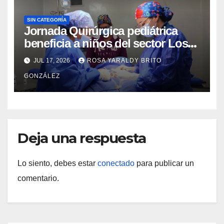
SIN CATEGORÍA
Jornada Quirúrgica pediátrica
beneficia a niños del sector Los
Curos
JUL 17, 2026
ROSA YARALDY BRITO
GONZÁLEZ
Deja una respuesta
Lo siento, debes estar
conectado
para publicar un
comentario.