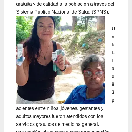
gratuita y de calidad a la población a través del
Sistema Público Nacional de Salud (SPNS).
U
n
to
ta
l
d
e
8
3
p
acientes entre niños, jóvenes, gestantes y
adultos mayores fueron atendidos con los
servicios gratuitos de medicina general,