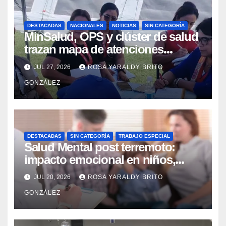
DESTACADAS
NACIONALES
NOTICIAS
SIN CATEGORÍA
MinSalud, OPS y clúster de salud
trazan mapa de atenciones
integrales para reforzar la
JUL 27, 2026
ROSA YARALDY BRITO
contingencia
GONZÁLEZ
DESTACADAS
SIN CATEGORÍA
TRABAJO ESPECIAL
Salud Mental post terremoto:
impacto emocional en niños,
niñas, adolescentes y madres
JUL 20, 2026
ROSA YARALDY BRITO
GONZÁLEZ