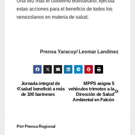
Una vez más el Gobierno Bolivariano, ejecuta
estas acciones para el beneficio de todos los
venezolanos en materia de salud.
1st Choice Keto First ACV Gummies Review –
Will It Work For You?
2016 Camaro boasts weight loss, beastly
Prensa Yaracuy/ Leomar Landinez
powertrain
2016 Camaro boasts weight loss, beastly
powertrain
2024 Weight Loss Predictions: How Soaking
Jornada integral de
MPPS asigna 5
salud benefició a más
vehículos trimotos a la
Feet in Apple Cider Vinegar Transformed 5
de 100 barineses
Dirección de Salud
University Students
Ambiental en Falcón
2024’s Top Weight Loss Trends: Janelle
Brown’s 30-Pound Weight Loss
24 Burn Review: Are These Powerful Liquid
Por
Prensa Regional
Drops the Key to Round-the-Clock Weight