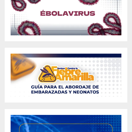
Ancient Keto ACV Gummies Review – Is it
Right For You?
Ancient Keto ACV Gummies: Review the
Supplement Ingredient Benefits
Ancient Keto Ingredients Review: The Latest
Research
Ancient Keto Review – Should You Buy This
Apple Cider Vinegar Supplement?
«Apple Cider Vinegar Gummy Supplement: A
Comprehensive Review of its Efficacy in
Weight Loss»
«Apple Cider Vinegar Gummies: A Promising
Aid in Weight Loss Journey»
Apple Cider Vinegar and Baking Soda for
Weight Loss: Effective Methods for Seniors
Over 60