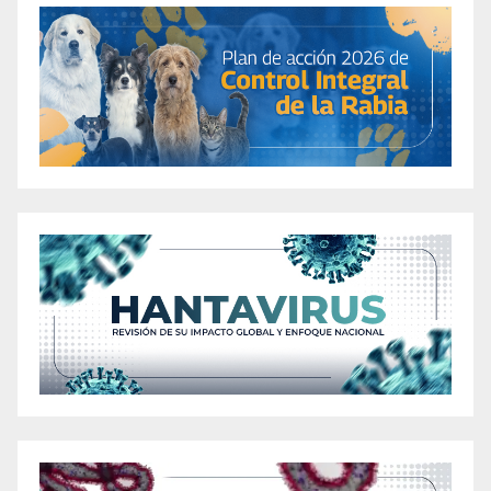
Product
Airy Keto ACV Ingredients Review – The Latest
Research
Airy Keto ACV Ingredients Review – The Latest
Research
Airy Keto Review – Read This Before Buying
All Day Slimming Tea Review: Does It Really
Support Healthy Weight Loss, Detox, Digestion
and Better Sleep?
All Day Slimming Tea Review: Latest Costa
Rican Tea Research for Weight Loss
Alpilean Reviews: Effective Weight Loss
Ingredients or Unsafe Side Effects? UPDATE
Alpilean Reviews – Is Ice Hack Hoax or Fake?
Real Weight Loss or Unfounded Claims?
Alpilean Reviews – Is Ice Hack Hoax or Fake?
Real Weight Loss or Unfounded Claims?