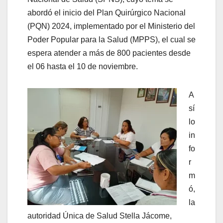
abordó el inicio del Plan Quirúrgico Nacional
(PQN) 2024, implementado por el Ministerio del
Poder Popular para la Salud (MPPS), el cual se
espera atender a más de 800 pacientes desde
el 06 hasta el 10 de noviembre.
A
sí
lo
in
fo
r
m
ó,
la
autoridad Única de Salud Stella Jácome,