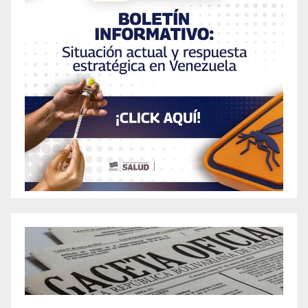
Autumn Secrets: How Brendan Fraser
Achieved His Remarkable Weight Loss?
B-Extra Reviews: Safe Diet Pills or Fake B+
Weight Loss Management Capsules?
BalancedSlim Keto Review – Are These
Ingredients Safe To Try?
Bari Drops Review: Is It Really Effective for
Weight Loss?
Battle at the Boat 82: Federal Way heavyweight
Thompson looks to stay unbeaten | Fight Night
to the Playboy Mansion
Belly Blast Keto Gummies Review – Scam or
Actually Legit Keto ACV Gummy?
BellyOrb Reviews – Does Belly Orb Skinny
Patch Work For Weight Loss?
BellyOrb Reviews – Does Belly Orb Skinny