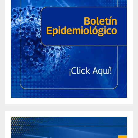
Apple Cider Vinegar Recipe for Weight Loss: 7
Homemade Solutions for College Students
Apple Cider Vinegar Shot Recipe for Weight
Loss: Top 3 Methods Recommended for
Diabetics
Are Bliss Max + Keto ACV Gummies the Secret
to Effective Weight Loss? A Comprehensive
Review
Exploring the Potential of CBD Gummies for
Weight Loss
The Impact of CBD Gummies on Weight Loss
Are Gummies Safe for Weight Loss? An In-
Depth Analysis
Are Keto Gummies a Scam? Let’s Dig Into the
Truth About Prohealth Keto ACV Gummies!
Are Liberty Bites Keto ACV Gummies Legit?
The Complete Inside Scoop About These