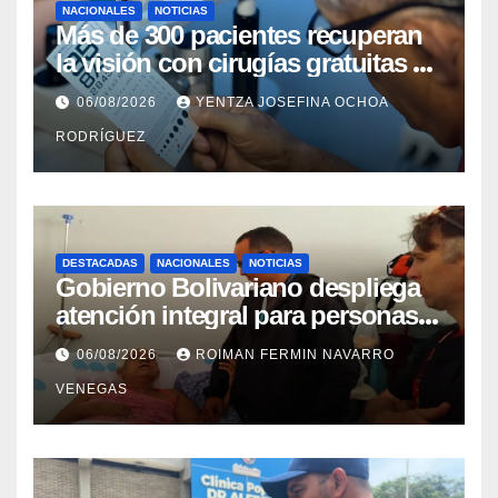
NACIONALES
NOTICIAS
Más de 300 pacientes recuperan
la visión con cirugías gratuitas de
cataratas en Zulia
06/08/2026
YENTZA JOSEFINA OCHOA
RODRÍGUEZ
DESTACADAS
NACIONALES
NOTICIAS
Gobierno Bolivariano despliega
atención integral para personas
con discapacidad en
06/08/2026
ROIMAN FERMIN NAVARRO
campamentos de La Guaira
VENEGAS