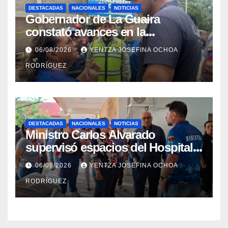
DESTACADAS
NACIONALES
NOTICIAS
Gobernador de La Guaira
constató avances en la
rehabilitación del Hospitalito de
06/08/2026
YENTZA JOSEFINA OCHOA
Catia la Mar
RODRÍGUEZ
DESTACADAS
NACIONALES
NOTICIAS
Ministro Carlos Alvarado
supervisó espacios del Hospital
Dermatológico Dr. Martín Vegas
06/08/2026
YENTZA JOSEFINA OCHOA
en La Guaira
RODRÍGUEZ