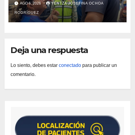
rehabilitación del Hospitalito de
AGO 6, 2026
YENTZA JOSEFINA OCHOA
Catia la Mar
RODRÍGUEZ
Deja una respuesta
Lo siento, debes estar
conectado
para publicar un
comentario.