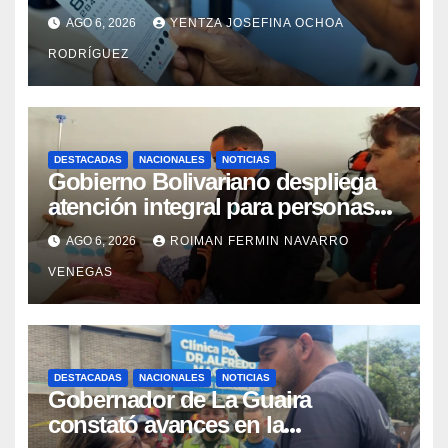
cataratas en Zulia
AGO 6, 2026
YENTZA JOSEFINA OCHOA
RODRÍGUEZ
DESTACADAS
NACIONALES
NOTICIAS
Gobierno Bolivariano despliega
atención integral para personas
con discapacidad en
AGO 6, 2026
ROIMAN FERMIN NAVARRO
campamentos de La Guaira
VENEGAS
DESTACADAS
NACIONALES
NOTICIAS
Gobernador de La Guaira
constató avances en la