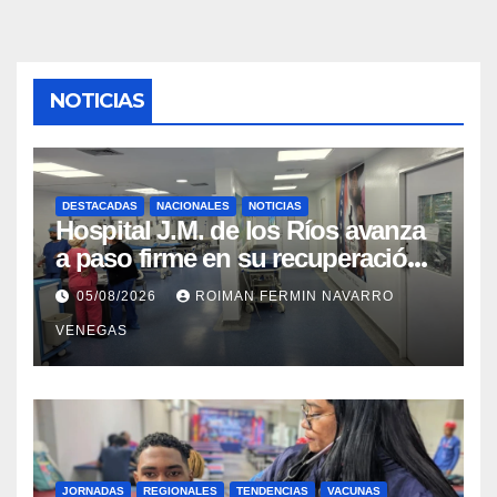
NOTICIAS
DESTACADAS
NACIONALES
NOTICIAS
Hospital J.M. de los Ríos avanza
a paso firme en su recuperación
tras los recientes eventos
05/08/2026
ROIMAN FERMIN NAVARRO
sísmicos
VENEGAS
JORNADAS
REGIONALES
TENDENCIAS
VACUNAS