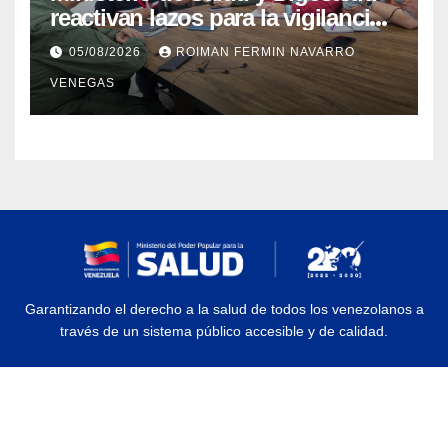
reactivan lazos para la vigilancia
epidemiológica y el control de
05/08/2026
ROIMAN FERMIN NAVARRO
enfermedades
VENEGAS
Garantizando el derecho a la salud de todos los venezolanos a
través de un sistema público accesible y de calidad.