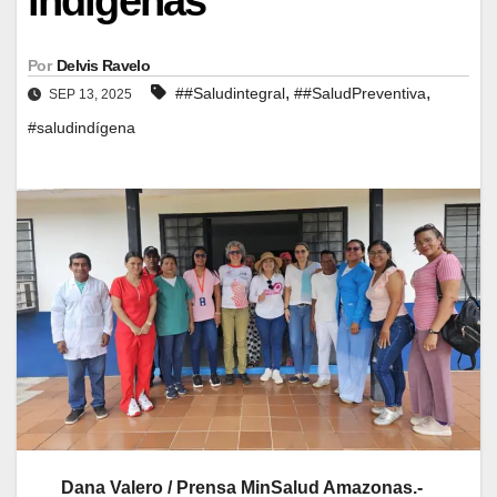
indígenas
Por
Delvis Ravelo
,
,
##Saludintegral
##SaludPreventiva
SEP 13, 2025
#saludindígena
Dana Valero / Prensa MinSalud Amazonas.-