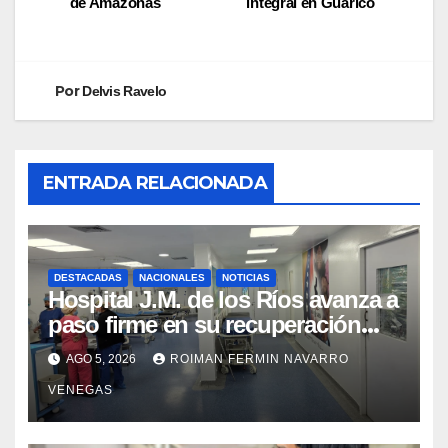
de Amazonas
integral en Guárico
Por
Delvis Ravelo
ENTRADA RELACIONADA
DESTACADAS
NACIONALES
NOTICIAS
Hospital J.M. de los Ríos avanza a
paso firme en su recuperación
tras los recientes eventos
AGO 5, 2026
ROIMAN FERMIN NAVARRO
sísmicos
VENEGAS