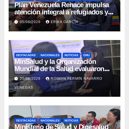
​Plan Venezuela Renace impulsa
atención integral a refugiados y
evaluación de vacunación en
05/08/2026
ERIKA GARCÍA
Aragua
DESTACADAS
NACIONALES
NOTICIAS
ONU
MinSalud y la Organización
Mundial de la Salud evaluaron
propuesta técnica integral en
05/08/2026
ROIMAN FERMIN NAVARRO
materia de agua saneamiento e
VENEGAS
higiene ante contingencia
sísmica
DESTACADAS
NACIONALES
NOTICIAS
Ministerio de Salud y Digesalud