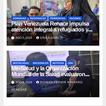
JORNADAS
REGIONALES
TENDENCIAS
VACUNAS
​Plan Venezuela Renace impulsa
atención integral a refugiados y
evaluación de vacunación en
AGO 5, 2026
ERIKA GARCÍA
Aragua
DESTACADAS
NACIONALES
NOTICIAS
ONU
MinSalud y la Organización
Mundial de la Salud evaluaron
propuesta técnica integral en
AGO 5, 2026
ROIMAN FERMIN NAVARRO
materia de agua saneamiento e
VENEGAS
higiene ante contingencia sísmica