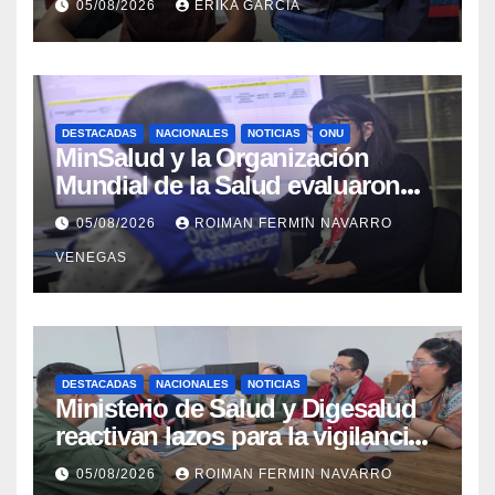
05/08/2026
ERIKA GARCÍA
Aragua
DESTACADAS
NACIONALES
NOTICIAS
ONU
MinSalud y la Organización
Mundial de la Salud evaluaron
propuesta técnica integral en
05/08/2026
ROIMAN FERMIN NAVARRO
materia de agua saneamiento e
VENEGAS
higiene ante contingencia
sísmica
DESTACADAS
NACIONALES
NOTICIAS
Ministerio de Salud y Digesalud
reactivan lazos para la vigilancia
epidemiológica y el control de
05/08/2026
ROIMAN FERMIN NAVARRO
enfermedades