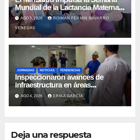
Mundial de la Lactancia Materna
con un despliegue comunitario
AGO 5, 2026
ROIMAN FERMIN NAVARRO
en Cojedes Mérida y Yaracuy
VENEGAS
JORNADAS
NOTICIAS
TENDENCIAS
Inspeccionaron avances de
infraestructura en áreas
prioritarias del IAHULA
AGO 4, 2026
ERIKA GARCÍA
Deja una respuesta