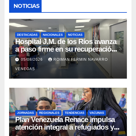
NOTICIAS
DESTACADAS
NACIONALES
NOTICIAS
Hospital J.M. de los Ríos avanza
a paso firme en su recuperación
tras los recientes eventos
05/08/2026
ROIMAN FERMIN NAVARRO
sísmicos
VENEGAS
JORNADAS
REGIONALES
TENDENCIAS
VACUNAS
​Plan Venezuela Renace impulsa
atención integral a refugiados y
evaluación de vacunación en