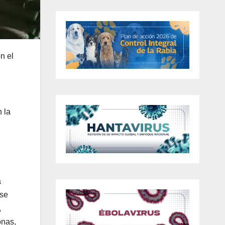
n el
n la
a
 se
,
onas,