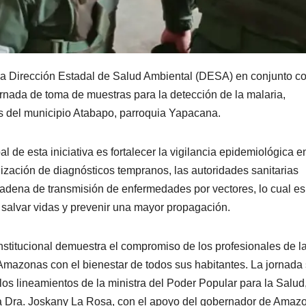
a Dirección Estadal de Salud Ambiental (DESA) en conjunto co
ornada de toma de muestras para la detección de la malaria,
es del municipio Atabapo, parroquia Yapacana.
pal de esta iniciativa es fortalecer la vigilancia epidemiológica e
alización de diagnósticos tempranos, las autoridades sanitarias
cadena de transmisión de enfermedades por vectores, lo cual es
salvar vidas y prevenir una mayor propagación.
institucional demuestra el compromiso de los profesionales de l
Amazonas con el bienestar de todos sus habitantes. La jornada
 los lineamientos de la ministra del Poder Popular para la Salud
 la Dra. Joskany La Rosa, con el apoyo del gobernador de Amaz