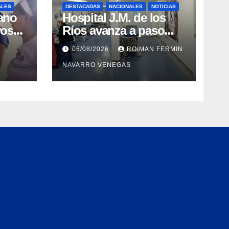
ALES
DESTACADAS
NACIONALES
NOTICIAS
ano
Hospital J.M. de los
vos
Ríos avanza a paso
y
firme en su
05/08/2026
ROIMAN FERMIN
en
recuperación tras los
NAVARRO VENEGAS
cre y
recientes eventos
orry
sísmicos