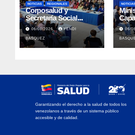
NOTICIAS
REGIONALES
NOTICIA
Corposalud y
Mini
Secretaría Social
Capa
fortalecen la atención
Prof
06/08/2026
YENDI
06/0
en 23 municipios
errad
BASQUEZ
BASQU
Tube
Yara
Garantizando el derecho a la salud de todos los
venezolanos a través de un sistema público
accesible y de calidad.