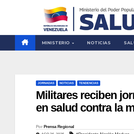
MINISTERIO
NOTICIAS
SAL
JORNADAS
NOTICIAS
TENDENCIAS
Militares reciben jo
en salud contra la 
Por
Prensa Regional
#Presidente Nicolás Maduro