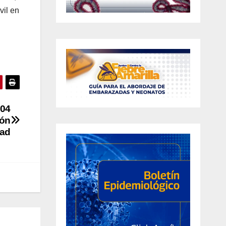
vil en
 04
ión
dad