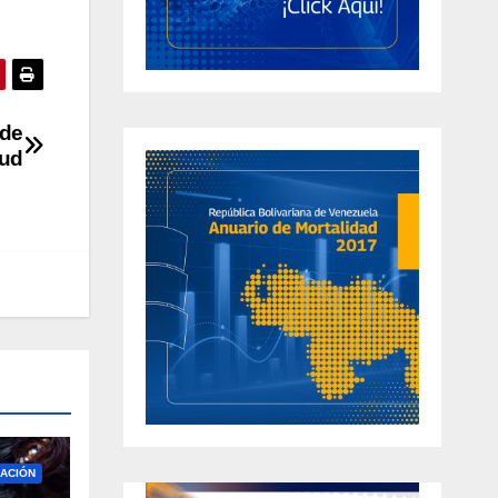
 de
lud
ACIÓN