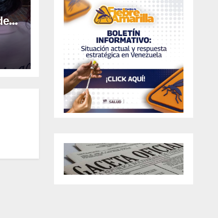
l
de
izar