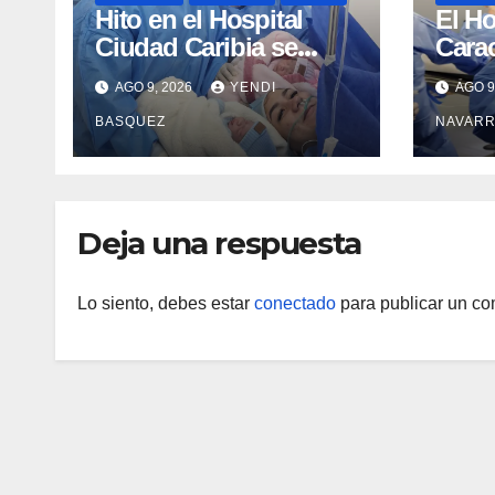
Hito en el Hospital
El Ho
Ciudad Caribia se
Carac
atendió con éxito su
servi
AGO 9, 2026
YENDI
AGO 9
primer parto gemelar
Cola
BASQUEZ
NAVARR
ía Re
Endo
benef
paci
Deja una respuesta
Lo siento, debes estar
conectado
para publicar un co