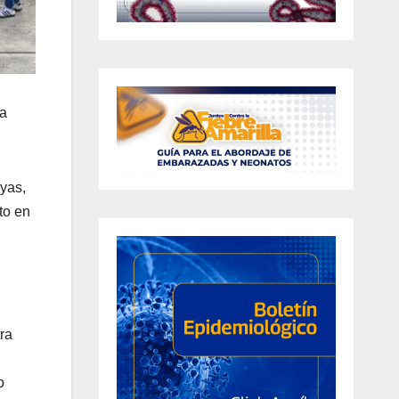
la
ayas,
to en
ra
o