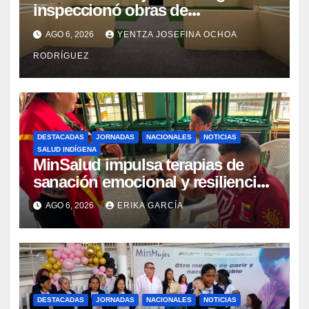
inspeccionó obras de
recuperación en la Maternidad
AGO 6, 2026
YENTZA JOSEFINA OCHOA
Integral Aragua
RODRÍGUEZ
DESTACADAS
JORNADAS
NACIONALES
NOTICIAS
SALUD INDÍGENA
MinSalud impulsa terapias de
sanación emocional y resiliencia
post-sismo junto a comunidades
AGO 6, 2026
ERIKA GARCÍA
indígenas en Caracas
DESTACADAS
JORNADAS
NACIONALES
NOTICIAS