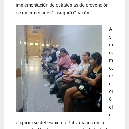
implementación de estrategias de prevención
de enfermedades”, aseguró Chacón.
A
si
m
is
m
o,
re
it
er
ó
el
c
ompromiso del Gobierno Bolivariano con la