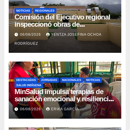
NOTICIAS
REGIONALES
Comisión del Ejecutivo regional
inspeccionó obras de
recuperación en la Maternidad
06/08/2026
YENTZA JOSEFINA OCHOA
Integral Aragua
RODRÍGUEZ
DESTACADAS
JORNADAS
NACIONALES
NOTICIAS
SALUD INDÍGENA
MinSalud impulsa terapias de
sanación emocional y resiliencia
post-sismo junto a comunidades
06/08/2026
ERIKA GARCÍA
indígenas en Caracas