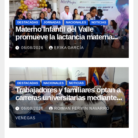
DESTACADAS
JORNADAS
NACIONALES
NOTICIAS
Materno Infantil del Valle
promueve la lactancia materna
como un inicio sostenible para la
06/08/2026
ERIKA GARCÍA
vida
DESTACADAS
NACIONALES
NOTICIAS
Trabajadores y familiares optan a
carreras universitarias mediante
convenio entre MinSalud y la
06/08/2026
ROIMAN FERMIN NAVARRO
UCV
VENEGAS