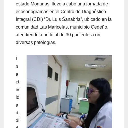
estado Monagas, llevó a cabo una jornada de
ecosonogramas en el Centro de Diagnóstico
Integral (CDI) “Dr. Luis Sanabria”, ubicado en la
comunidad Las Maricelas, municipio Cedeño,
atendiendo a un total de 30 pacientes con
diversas patologías.
L
a
a
ct
iv
id
a
d,
di