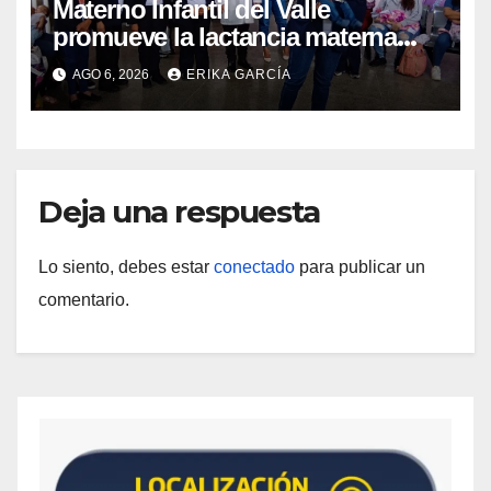
Materno Infantil del Valle
promueve la lactancia materna
como un inicio sostenible para la
AGO 6, 2026
ERIKA GARCÍA
vida
Deja una respuesta
Lo siento, debes estar
conectado
para publicar un
comentario.