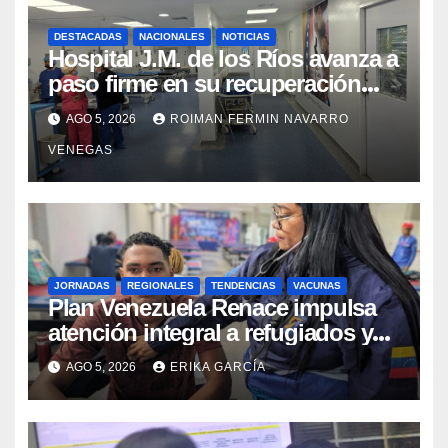
DESTACADAS
NACIONALES
NOTICIAS
Hospital J.M. de los Ríos avanza a
paso firme en su recuperación
tras los recientes eventos
AGO 5, 2026
ROIMAN FERMIN NAVARRO
sísmicos
VENEGAS
JORNADAS
REGIONALES
TENDENCIAS
VACUNAS
​Plan Venezuela Renace impulsa
atención integral a refugiados y
evaluación de vacunación en
AGO 5, 2026
ERIKA GARCÍA
Aragua