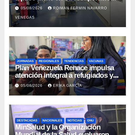
tras los recientes eventos
05/08/2026
ROIMAN FERMIN NAVARRO
sísmicos
VENEGAS
JORNADAS
REGIONALES
TENDENCIAS
VACUNAS
​Plan Venezuela Renace impulsa
atención integral a refugiados y
evaluación de vacunación en
05/08/2026
ERIKA GARCÍA
Aragua
DESTACADAS
NACIONALES
NOTICIAS
ONU
MinSalud y la Organización
Mundial de la Salud evaluaron