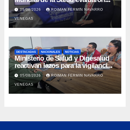
propuesta técnica integral en
05/08/2026
ROIMAN FERMIN NAVARRO
materia de agua saneamiento e
VENEGAS
higiene ante contingencia
sísmica
DESTACADAS
NACIONALES
NOTICIAS
Ministerio de Salud y Digesalud
reactivan lazos para la vigilancia
epidemiológica y el control de
05/08/2026
ROIMAN FERMIN NAVARRO
enfermedades
VENEGAS