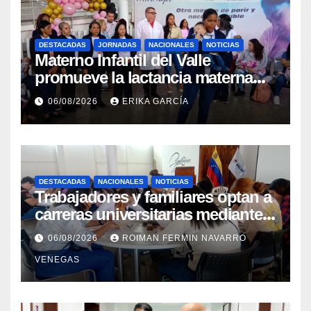
DESTACADAS
JORNADAS
NACIONALES
NOTICIAS
Materno Infantil del Valle
promueve la lactancia materna
como un inicio sostenible para la
06/08/2026
ERIKA GARCÍA
vida
DESTACADAS
NACIONALES
NOTICIAS
Trabajadores y familiares optan a
carreras universitarias mediante
convenio entre MinSalud y la
06/08/2026
ROIMAN FERMIN NAVARRO
UCV
VENEGAS