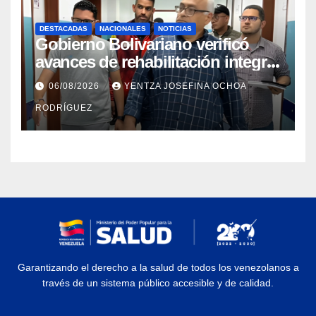
DESTACADAS
NACIONALES
NOTICIAS
Gobierno Bolivariano verificó
avances de rehabilitación integral
en el Hospital Dr. José María
06/08/2026
YENTZA JOSEFINA OCHOA
Vargas
RODRÍGUEZ
Garantizando el derecho a la salud de todos los venezolanos a
través de un sistema público accesible y de calidad.