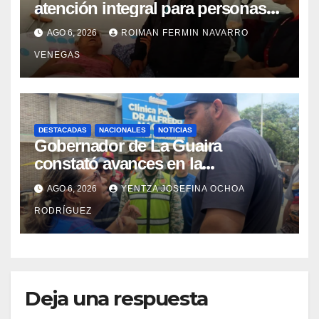
atención integral para personas
con discapacidad en
AGO 6, 2026
ROIMAN FERMIN NAVARRO
campamentos de La Guaira
VENEGAS
DESTACADAS
NACIONALES
NOTICIAS
Gobernador de La Guaira
constató avances en la
rehabilitación del Hospitalito de
AGO 6, 2026
YENTZA JOSEFINA OCHOA
Catia la Mar
RODRÍGUEZ
Deja una respuesta