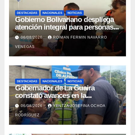
DESTACADAS
NACIONALES
NOTICIAS
Gobierno Bolivariano despliega
atención integral para personas
con discapacidad en
06/08/2026
ROIMAN FERMIN NAVARRO
campamentos de La Guaira
VENEGAS
DESTACADAS
NACIONALES
NOTICIAS
Gobernador de La Guaira
constató avances en la
rehabilitación del Hospitalito de
06/08/2026
YENTZA JOSEFINA OCHOA
Catia la Mar
RODRÍGUEZ