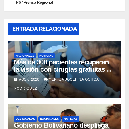
Por
Prensa Regional
ENTRADA RELACIONADA
NACIONALES
NOTICIAS
Más de 300 pacientes recuperan
la visión con cirugías gratuitas de
cataratas en Zulia
AGO 6, 2026
YENTZA JOSEFINA OCHOA
RODRÍGUEZ
DESTACADAS
NACIONALES
NOTICIAS
Gobierno Bolivariano despliega