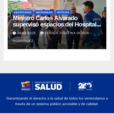
DESTACADAS
NACIONALES
NOTICIAS
Ministro Carlos Alvarado
supervisó espacios del Hospital
Dermatológico Dr. Martín Vegas
06/08/2026
YENTZA JOSEFINA OCHOA
en La Guaira
RODRÍGUEZ
Garantizando el derecho a la salud de todos los venezolanos a
través de un sistema público accesible y de calidad.