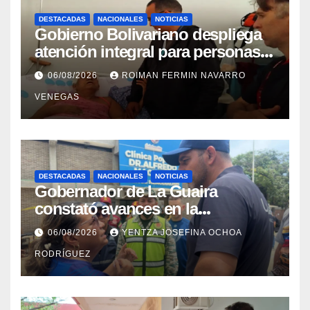
DESTACADAS
NACIONALES
NOTICIAS
Gobierno Bolivariano despliega
atención integral para personas
con discapacidad en
06/08/2026
ROIMAN FERMIN NAVARRO
campamentos de La Guaira
VENEGAS
DESTACADAS
NACIONALES
NOTICIAS
Gobernador de La Guaira
constató avances en la
rehabilitación del Hospitalito de
06/08/2026
YENTZA JOSEFINA OCHOA
Catia la Mar
RODRÍGUEZ