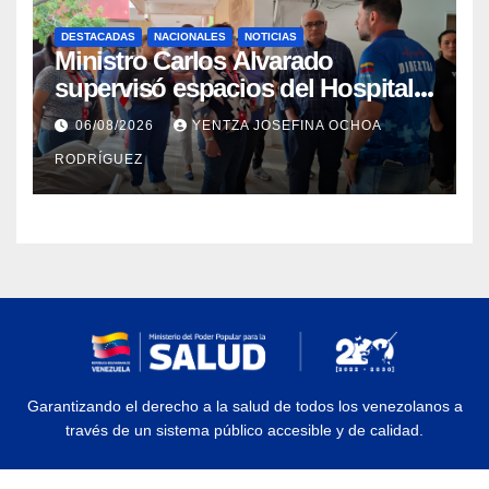
DESTACADAS
NACIONALES
NOTICIAS
Ministro Carlos Alvarado
supervisó espacios del Hospital
Dermatológico Dr. Martín Vegas
06/08/2026
YENTZA JOSEFINA OCHOA
en La Guaira
RODRÍGUEZ
Garantizando el derecho a la salud de todos los venezolanos a
través de un sistema público accesible y de calidad.