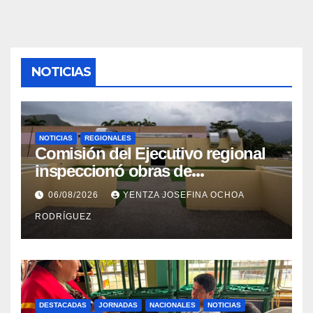
NOTICIAS
NOTICIAS
REGIONALES
Comisión del Ejecutivo regional
inspeccionó obras de
recuperación en la Maternidad
06/08/2026
YENTZA JOSEFINA OCHOA
Integral Aragua
RODRÍGUEZ
DESTACADAS
JORNADAS
NACIONALES
NOTICIAS