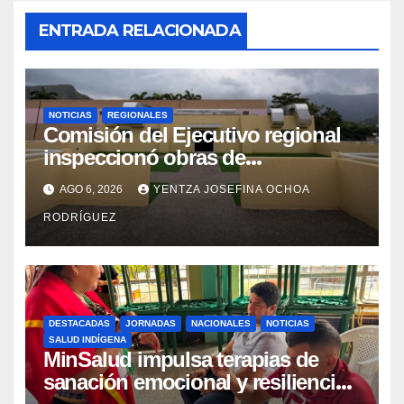
ENTRADA RELACIONADA
NOTICIAS
REGIONALES
Comisión del Ejecutivo regional
inspeccionó obras de
recuperación en la Maternidad
AGO 6, 2026
YENTZA JOSEFINA OCHOA
Integral Aragua
RODRÍGUEZ
DESTACADAS
JORNADAS
NACIONALES
NOTICIAS
SALUD INDÍGENA
MinSalud impulsa terapias de
sanación emocional y resiliencia