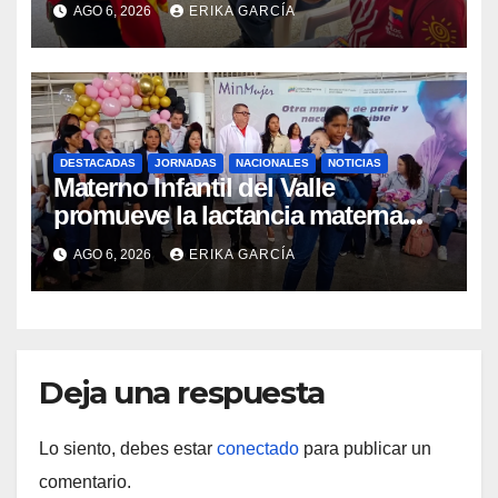
post-sismo junto a comunidades
AGO 6, 2026
ERIKA GARCÍA
indígenas en Caracas
DESTACADAS
JORNADAS
NACIONALES
NOTICIAS
Materno Infantil del Valle
promueve la lactancia materna
como un inicio sostenible para la
AGO 6, 2026
ERIKA GARCÍA
vida
Deja una respuesta
Lo siento, debes estar
conectado
para publicar un
comentario.