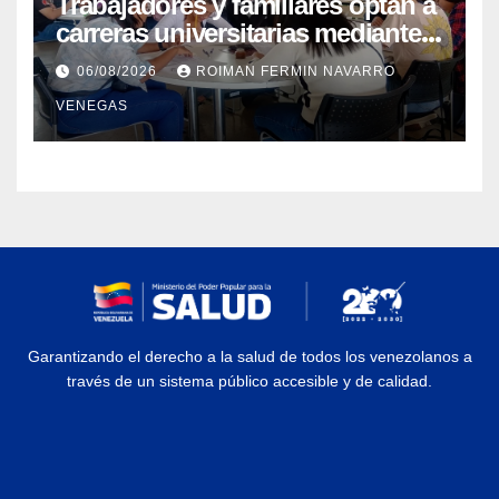
Trabajadores y familiares optan a
carreras universitarias mediante
convenio entre MinSalud y la
06/08/2026
ROIMAN FERMIN NAVARRO
UCV
VENEGAS
Garantizando el derecho a la salud de todos los venezolanos a
través de un sistema público accesible y de calidad.