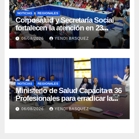
NOTICIAS
REGIONALES
Corposalud y Secretaría Social
fortalecen la atención en 23
municipios
06/08/2026
YENDI BASQUEZ
NOTICIAS
REGIONALES
Ministerio de Salud Capacita a 36
Profesionales para erradicar la
Tuberculosis en Yaracuy
06/08/2026
YENDI BASQUEZ