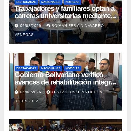
DESTACADAS
NACIONALES
NOTICIAS
Trabajadores y familiares optan a
carreras universitarias mediante
convenio entre MinSalud y la
06/08/2026
ROIMAN FERMIN NAVARRO
UCV
VENEGAS
DESTACADAS
NACIONALES
NOTICIAS
Gobierno Bolivariano verificó
avances de rehabilitación integral
en el Hospital Dr. José María
06/08/2026
YENTZA JOSEFINA OCHOA
Vargas
RODRÍGUEZ