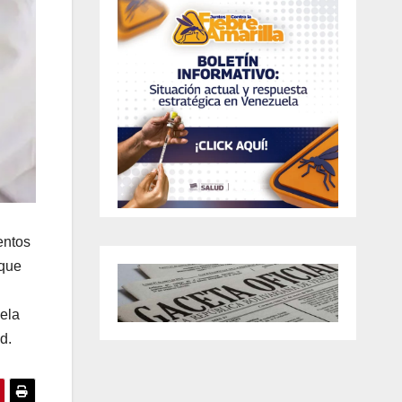
entos
nque
ela
d.