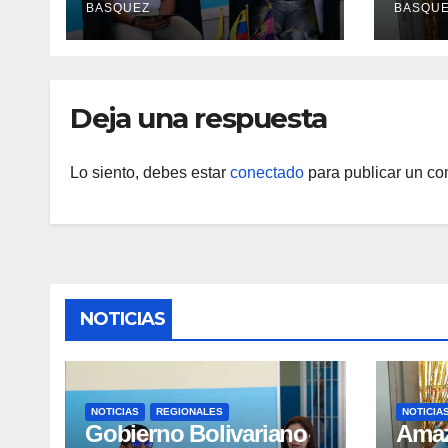
BASQUEZ
BASQU
La Mora
Aerop
Inau
Deja una respuesta
Lo siento, debes estar
conectado
para publicar un co
NOTICIAS
NOTICIAS
REGIONALES
NOTICIA
Gobierno Bolivariano
​Ama