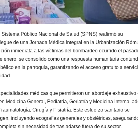
 Sistema Público Nacional de Salud (SPNS) reafirmó su
liegue de una Jornada Médica Integral en la Urbanización Róm
nción inmediata a las víctimas del bombardeo ocurrido el pasad
 de enero, se consolidó como una respuesta humanitaria contun
o bélico en la parroquia, garantizando el acceso gratuito a servic
idad.
especialidades médicas que permitieron un abordaje exhaustivo
 en Medicina General, Pediatría, Geriatría y Medicina Interna, 
aumatología, Cirugía y Fisiatría. Este esfuerzo sanitario se
gen, incluyendo ecografías generales y obstétricas, asegurand
ompleta sin necesidad de trasladarse fuera de su sector.