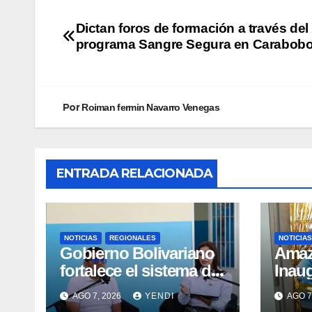
Dictan foros de formación a través del
programa Sangre Segura en Carabob
Por
Roiman fermin Navarro Venegas
ENTRADA RELACIONADA
NOTICIAS
REGIONALES
NOTICIAS
Gobierno Bolivariano
​Ama
fortalece el sistema de
Inau
salud en Aragua con la
Madr
AGO 7, 2026
YENDI
AGO 7
reinauguración del CDI
II Br