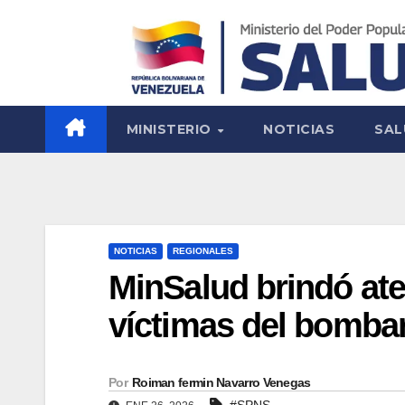
MINISTERIO
NOTICIAS
SAL
NOTICIAS
REGIONALES
MinSalud brindó ate
víctimas del bomba
Por
Roiman fermin Navarro Venegas
#SPNS