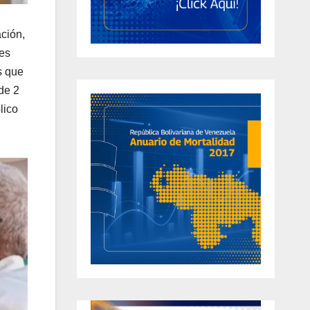
ación,
jes
s que
 de 2
lico