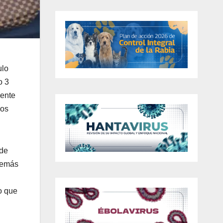
ulo
o 3
dente
ios
 de
además
o que