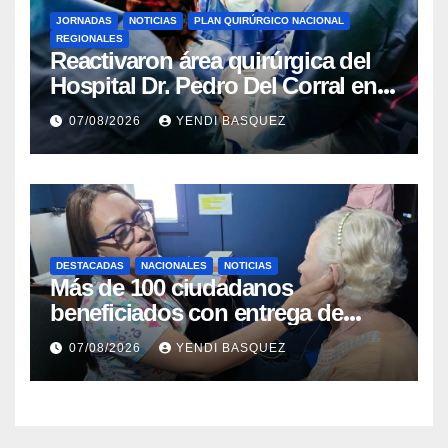
JORNADAS
NOTICIAS
PLAN QUIRÚRGICO NACIONAL
REGIONALES
Reactivaron área quirúrgica del
Hospital Dr. Pedro Del Corral en
Guárico
07/08/2026
YENDI BASQUEZ
DESTACADAS
NACIONALES
NOTICIAS
Más de 100 ciudadanos
beneficiados con entrega de
prótesis auditivas en el Centro de
07/08/2026
YENDI BASQUEZ
Rehabilitación J.J. Arvelo