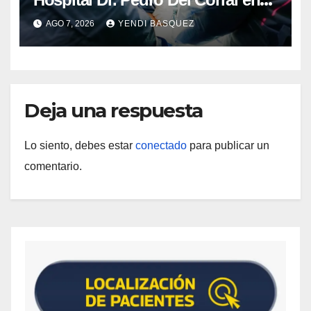
Guárico
AGO 7, 2026
YENDI BASQUEZ
Deja una respuesta
Lo siento, debes estar
conectado
para publicar un
comentario.