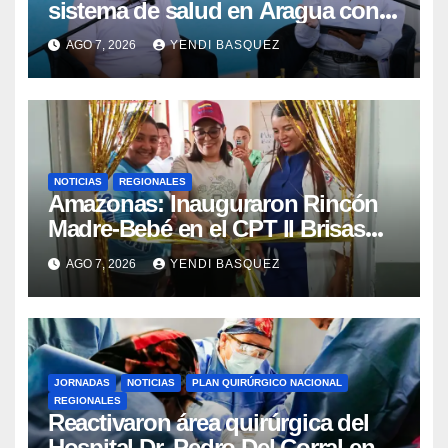
sistema de salud en Aragua con
la reinauguración del CDI La Mora
AGO 7, 2026
YENDI BASQUEZ
NOTICIAS
REGIONALES
​Amazonas: Inauguraron Rincón
Madre-Bebé en el CPT II Brisas
del Aeropuerto ​Inauguraron
AGO 7, 2026
YENDI BASQUEZ
Rincón
JORNADAS
NOTICIAS
PLAN QUIRÚRGICO NACIONAL
REGIONALES
Reactivaron área quirúrgica del
Hospital Dr. Pedro Del Corral en