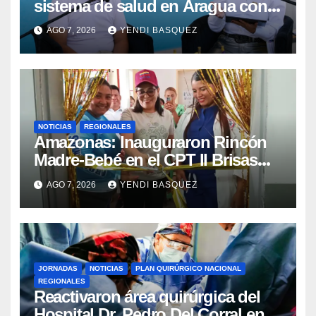
sistema de salud en Aragua con
la reinauguración del CDI La Mora
AGO 7, 2026
YENDI BASQUEZ
NOTICIAS
REGIONALES
​Amazonas: Inauguraron Rincón
Madre-Bebé en el CPT II Brisas
del Aeropuerto ​Inauguraron
AGO 7, 2026
YENDI BASQUEZ
Rincón
JORNADAS
NOTICIAS
PLAN QUIRÚRGICO NACIONAL
REGIONALES
Reactivaron área quirúrgica del
Hospital Dr. Pedro Del Corral en