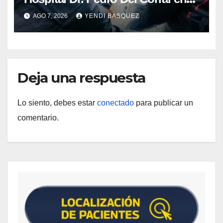
Guárico
AGO 7, 2026
YENDI BASQUEZ
Deja una respuesta
Lo siento, debes estar
conectado
para publicar un
comentario.