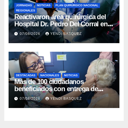
JORNADAS
NOTICIAS
PLAN QUIRÚRGICO NACIONAL
REGIONALES
Reactivaron área quirúrgica del
Hospital Dr. Pedro Del Corral en
Guárico
07/08/2026
YENDI BASQUEZ
DESTACADAS
NACIONALES
NOTICIAS
Más de 100 ciudadanos
beneficiados con entrega de
prótesis auditivas en el Centro de
07/08/2026
YENDI BASQUEZ
Rehabilitación J.J. Arvelo