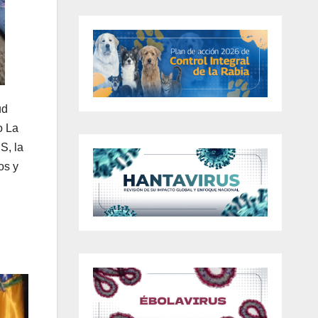
ud
o La
S, la
os y