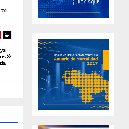
erzo
lys
Los
eda