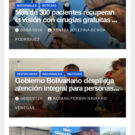
NACIONALES
NOTICIAS
Más de 300 pacientes recuperan
la visión con cirugías gratuitas de
cataratas en Zulia
06/08/2026
YENTZA JOSEFINA OCHOA
RODRÍGUEZ
DESTACADAS
NACIONALES
NOTICIAS
Gobierno Bolivariano despliega
atención integral para personas
con discapacidad en
06/08/2026
ROIMAN FERMIN NAVARRO
campamentos de La Guaira
VENEGAS