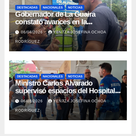
DESTACADAS
NACIONALES
NOTICIAS
Gobernador de La Guaira
constató avances en la
rehabilitación del Hospitalito de
06/08/2026
YENTZA JOSEFINA OCHOA
Catia la Mar
RODRÍGUEZ
DESTACADAS
NACIONALES
NOTICIAS
Ministro Carlos Alvarado
supervisó espacios del Hospital
Dermatológico Dr. Martín Vegas
06/08/2026
YENTZA JOSEFINA OCHOA
en La Guaira
RODRÍGUEZ