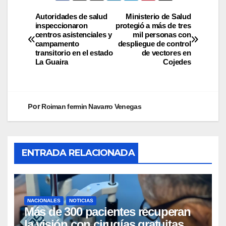
Autoridades de salud
Ministerio de Salud
inspeccionaron
protegió a más de tres
centros asistenciales y
mil personas con
campamento
despliegue de control
transitorio en el estado
de vectores en
La Guaira
Cojedes
Por
Roiman fermin Navarro Venegas
ENTRADA RELACIONADA
NACIONALES
NOTICIAS
Más de 300 pacientes recuperan
la visión con cirugías gratuitas de