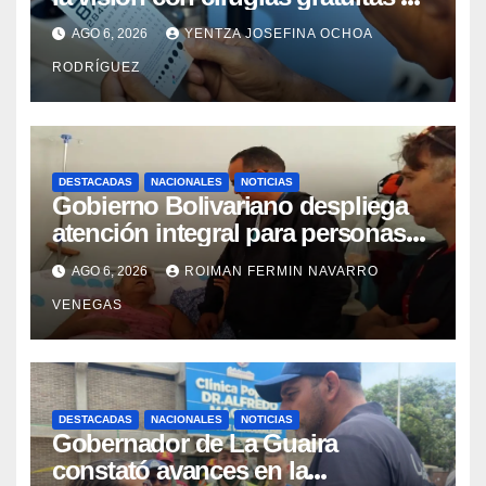
cataratas en Zulia
AGO 6, 2026
YENTZA JOSEFINA OCHOA
RODRÍGUEZ
DESTACADAS
NACIONALES
NOTICIAS
Gobierno Bolivariano despliega
atención integral para personas
con discapacidad en
AGO 6, 2026
ROIMAN FERMIN NAVARRO
campamentos de La Guaira
VENEGAS
DESTACADAS
NACIONALES
NOTICIAS
Gobernador de La Guaira
constató avances en la