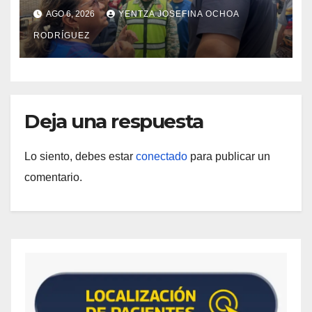
rehabilitación del Hospitalito de
AGO 6, 2026
YENTZA JOSEFINA OCHOA
Catia la Mar
RODRÍGUEZ
Deja una respuesta
Lo siento, debes estar
conectado
para publicar un
comentario.