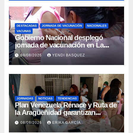
DESTACADAS
JORNADA DE VACUNACIÓN
NACIONALES
VACUNAS
Gobierno Nacional desplegó
jornada de vacunación en La
Guaira para garantizar protección
08/08/2026
YENDI BASQUEZ
epidemiológica
JORNADAS
NOTICIAS
TENDENCIAS
Plan Venezuela Renace y Ruta de
la Aragüeñidad garantizan
atención médica integral en
08/08/2026
ERIKA GARCÍA
Aragua