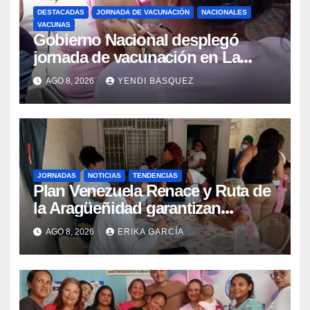
DESTACADAS
JORNADA DE VACUNACIÓN
NACIONALES
VACUNAS
Gobierno Nacional desplegó
jornada de vacunación en La
Guaira para garantizar protección
AGO 8, 2026
YENDI BASQUEZ
epidemiológica
JORNADAS
NOTICIAS
TENDENCIAS
Plan Venezuela Renace y Ruta de
la Aragüeñidad garantizan
atención médica integral en
AGO 8, 2026
ERIKA GARCÍA
Aragua