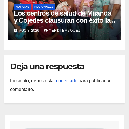
NOTICIAS
REGIONALES
Los centros de salud de Miranda
y Cojedes clausuran con éxito la
Semana Mundial de la Lactancia
AGO 8, 2026
YENDI BASQUEZ
Materna
Deja una respuesta
Lo siento, debes estar
conectado
para publicar un
comentario.