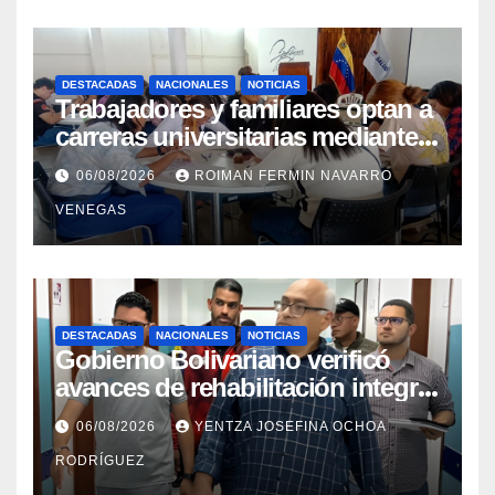
DESTACADAS
NACIONALES
NOTICIAS
Trabajadores y familiares optan a
carreras universitarias mediante
convenio entre MinSalud y la
06/08/2026
ROIMAN FERMIN NAVARRO
UCV
VENEGAS
DESTACADAS
NACIONALES
NOTICIAS
Gobierno Bolivariano verificó
avances de rehabilitación integral
en el Hospital Dr. José María
06/08/2026
YENTZA JOSEFINA OCHOA
Vargas
RODRÍGUEZ