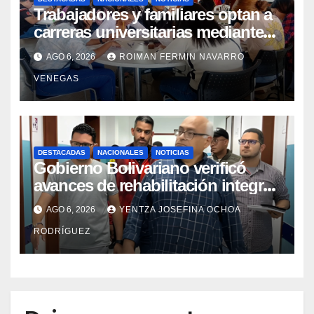
Trabajadores y familiares optan a
carreras universitarias mediante
convenio entre MinSalud y la UCV
AGO 6, 2026
ROIMAN FERMIN NAVARRO
VENEGAS
DESTACADAS
NACIONALES
NOTICIAS
Gobierno Bolivariano verificó
avances de rehabilitación integral
en el Hospital Dr. José María
AGO 6, 2026
YENTZA JOSEFINA OCHOA
Vargas
RODRÍGUEZ