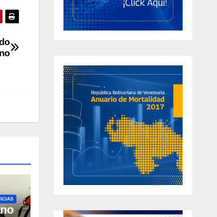
ndo
ano
ICIAS
ano