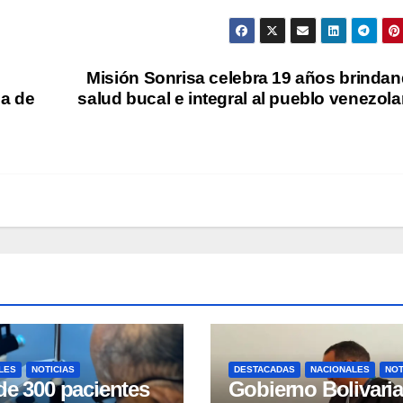
Misión Sonrisa celebra 19 años brinda
ia de
salud bucal e integral al pueblo venezol
LES
NOTICIAS
DESTACADAS
NACIONALES
NOT
de 300 pacientes
Gobierno Bolivari