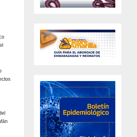
ico
el
o
ectos
del
afán