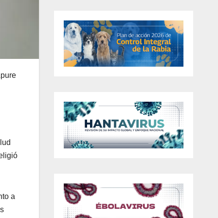
Apure
alud
eligió
nto a
os