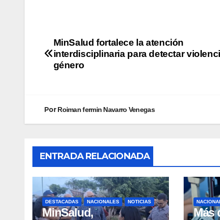
MinSalud fortalece la atención
interdisciplinaria para detectar violenc
género
Por
Roiman fermin Navarro Venegas
ENTRADA RELACIONADA
DESTACADAS
NACIONALES
NOTICIAS
NACIONA
MinSalud,
Más 