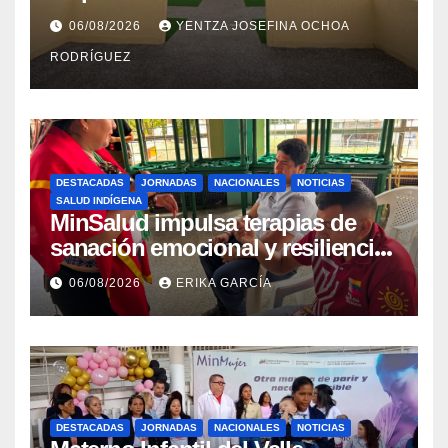
recuperación en la Maternidad
06/08/2026
YENTZA JOSEFINA OCHOA
Integral Aragua
RODRÍGUEZ
DESTACADAS
JORNADAS
NACIONALES
NOTICIAS
SALUD INDÍGENA
MinSalud impulsa terapias de
sanación emocional y resiliencia
post-sismo junto a comunidades
06/08/2026
ERIKA GARCÍA
indígenas en Caracas
DESTACADAS
JORNADAS
NACIONALES
NOTICIAS