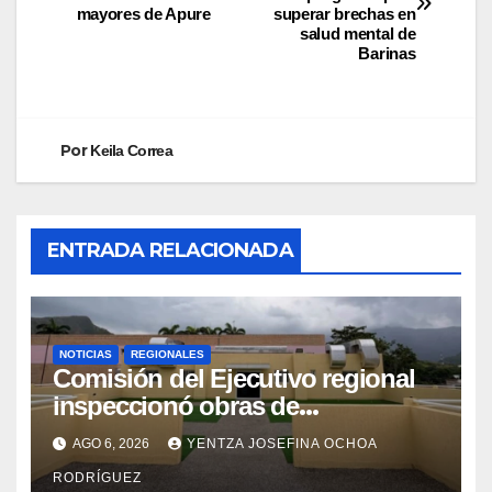
mayores de Apure
superar brechas en
salud mental de
Barinas
Por
Keila Correa
ENTRADA RELACIONADA
NOTICIAS
REGIONALES
Comisión del Ejecutivo regional
inspeccionó obras de
recuperación en la Maternidad
AGO 6, 2026
YENTZA JOSEFINA OCHOA
Integral Aragua
RODRÍGUEZ