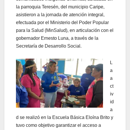
la parroquia Teresén, del municipio Caripe,
asistieron a la jornada de atención integral,
efectuada por el Ministerio del Poder Popular
para la Salud (MinSalud), en articulación con el
gobernador Ernesto Luna, a través de la
Secretaría de Desarrollo Social.
L
a
a
ct
iv
id
a
d se realizó en la Escuela Básica Eloína Brito y
tuvo como objetivo garantizar el acceso a