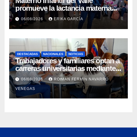
Materno Infantil del Valle
promueve la lactancia materna
como un inicio sostenible para la
06/08/2026
ERIKA GARCÍA
vida
DESTACADAS
NACIONALES
NOTICIAS
Trabajadores y familiares optan a
carreras universitarias mediante
convenio entre MinSalud y la
06/08/2026
ROIMAN FERMIN NAVARRO
UCV
VENEGAS