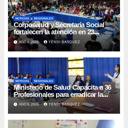
NOTICIAS
REGIONALES
Corposalud y Secretaría Social
fortalecen la atención en 23
municipios
AGO 6, 2026
YENDI BASQUEZ
NOTICIAS
REGIONALES
Ministerio de Salud Capacita a 36
Profesionales para erradicar la
Tuberculosis en Yaracuy
AGO 6, 2026
YENDI BASQUEZ