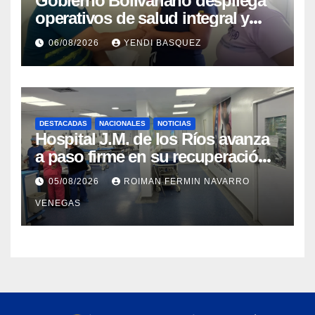
Gobierno Bolivariano despliega
operativos de salud integral y
protección social en los
06/08/2026
YENDI BASQUEZ
municipios Sucre y Mario
Briceño Iragorry del estado
Aragua
DESTACADAS
NACIONALES
NOTICIAS
Hospital J.M. de los Ríos avanza
a paso firme en su recuperación
tras los recientes eventos
05/08/2026
ROIMAN FERMIN NAVARRO
sísmicos
VENEGAS