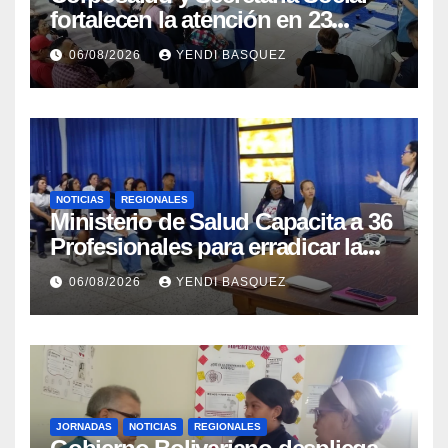
fortalecen la atención en 23
municipios
06/08/2026
YENDI BASQUEZ
NOTICIAS
REGIONALES
Ministerio de Salud Capacita a 36
Profesionales para erradicar la
Tuberculosis en Yaracuy
06/08/2026
YENDI BASQUEZ
JORNADAS
NOTICIAS
REGIONALES