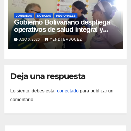
JORNADAS
NOTICIAS
REGIONALES
Gobierno Bolivariano despliega
operativos de salud integral y
protección social en los
AGO 6, 2026
YENDI BASQUEZ
municipios Sucre y Mario Briceño
Iragorry del estado Aragua
Deja una respuesta
Lo siento, debes estar
conectado
para publicar un
comentario.