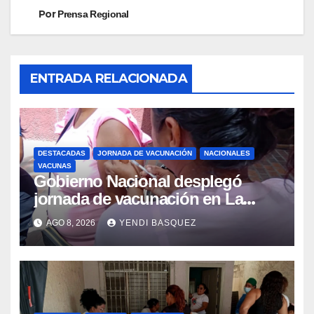
Por
Prensa Regional
ENTRADA RELACIONADA
DESTACADAS
JORNADA DE VACUNACIÓN
NACIONALES
VACUNAS
Gobierno Nacional desplegó
jornada de vacunación en La
Guaira para garantizar protección
AGO 8, 2026
YENDI BASQUEZ
epidemiológica