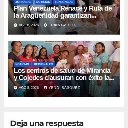
JORNADAS
NOTICIAS
TENDENCIAS
Plan Venezuela Renace y Ruta de
la Aragüeñidad garantizan
atención médica integral en
AGO 8, 2026
ERIKA GARCÍA
Aragua
NOTICIAS
REGIONALES
Los centros de salud de Miranda
y Cojedes clausuran con éxito la
Semana Mundial de la Lactancia
AGO 8, 2026
YENDI BASQUEZ
Materna
Deja una respuesta