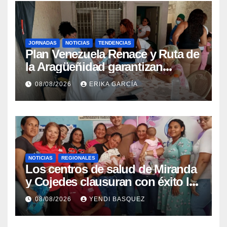
JORNADAS
NOTICIAS
TENDENCIAS
Plan Venezuela Renace y Ruta de
la Aragüeñidad garantizan
atención médica integral en
08/08/2026
ERIKA GARCÍA
Aragua
NOTICIAS
REGIONALES
Los centros de salud de Miranda
y Cojedes clausuran con éxito la
Semana Mundial de la Lactancia
08/08/2026
YENDI BASQUEZ
Materna