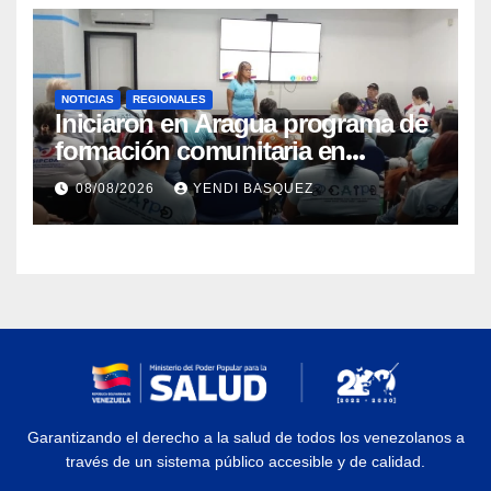
NOTICIAS
REGIONALES
Iniciaron en Aragua programa de
formación comunitaria en
atención a personas con
08/08/2026
YENDI BASQUEZ
discapacidad
Garantizando el derecho a la salud de todos los venezolanos a
través de un sistema público accesible y de calidad.