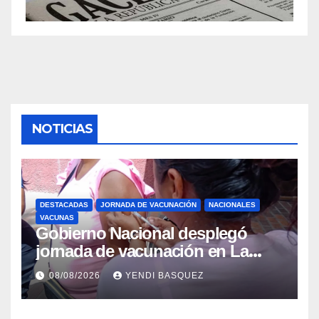
NOTICIAS
DESTACADAS
JORNADA DE VACUNACIÓN
NACIONALES
VACUNAS
Gobierno Nacional desplegó
jornada de vacunación en La
Guaira para garantizar protección
08/08/2026
YENDI BASQUEZ
epidemiológica