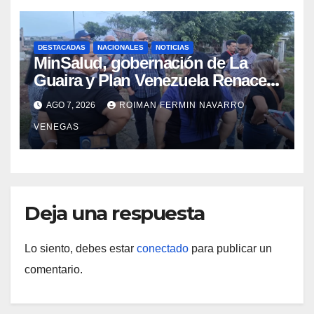
DESTACADAS
NACIONALES
NOTICIAS
MinSalud, gobernación de La
Guaira y Plan Venezuela Renace
iniciaron la rehabilitación integral
AGO 7, 2026
ROIMAN FERMIN NAVARRO
del Centro Psicofamiliar El Niño y
VENEGAS
el Mar
Deja una respuesta
Lo siento, debes estar
conectado
para publicar un
comentario.