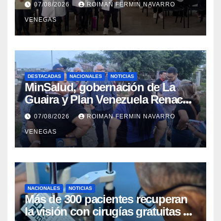
07/08/2026
ROIMAN FERMIN NAVARRO
profesional
VENEGAS
DESTACADAS
NACIONALES
NOTICIAS
MinSalud, gobernación de La
Guaira y Plan Venezuela Renace
iniciaron la rehabilitación integral
07/08/2026
ROIMAN FERMIN NAVARRO
del Centro Psicofamiliar El Niño y
VENEGAS
el Mar
NACIONALES
NOTICIAS
Más de 300 pacientes recuperan
la visión con cirugías gratuitas de