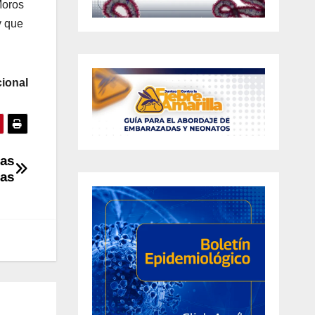
Moros
y que
ional
eas
ias