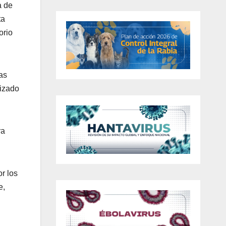
a de
ta
orio
as
izado
ra
r los
e,