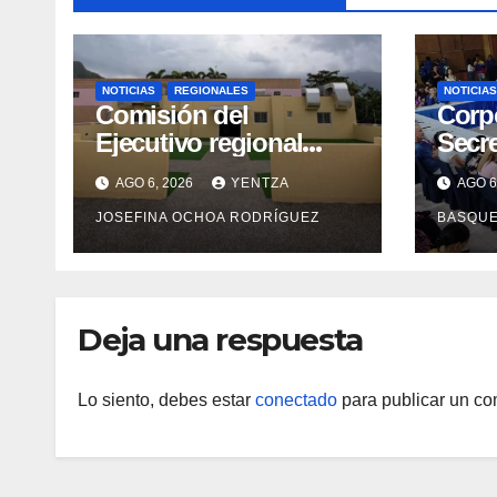
NOTICIAS
REGIONALES
NOTICIAS
Comisión del
Corp
Ejecutivo regional
Secre
inspeccionó obras de
forta
AGO 6, 2026
YENTZA
AGO 6
recuperación en la
en 2
JOSEFINA OCHOA RODRÍGUEZ
BASQU
Maternidad Integral
Aragua
Deja una respuesta
Lo siento, debes estar
conectado
para publicar un co