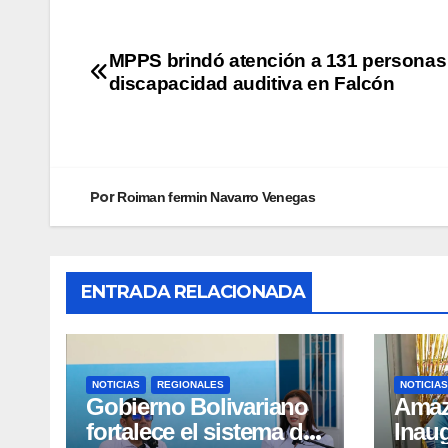
MPPS brindó atención a 131 personas
discapacidad auditiva en Falcón
Por
Roiman fermin Navarro Venegas
ENTRADA RELACIONADA
NOTICIAS
REGIONALES
NOTICIAS
Gobierno Bolivariano
​Ama
fortalece el sistema de
Inau