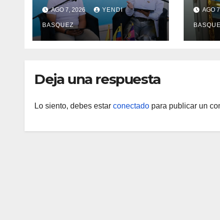
salud en Aragua con la
Madr
AGO 7, 2026
YENDI
AGO 7
reinauguración del CDI
II Br
BASQUEZ
BASQU
La Mora
Aerop
Inau
Deja una respuesta
Lo siento, debes estar
conectado
para publicar un co