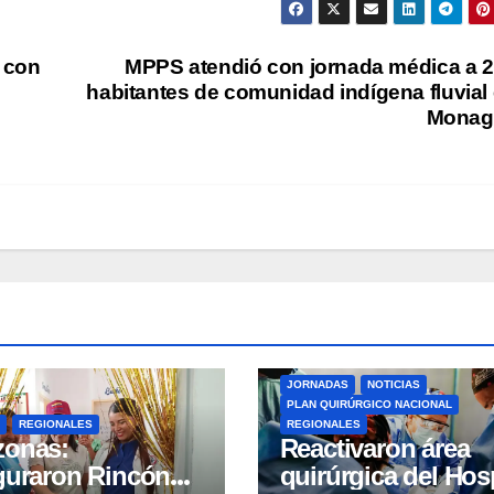
 con
MPPS atendió con jornada médica a 
habitantes de comunidad indígena fluvial
Monag
JORNADAS
NOTICIAS
PLAN QUIRÚRGICO NACIONAL
REGIONALES
REGIONALES
zonas:
Reactivaron área
guraron Rincón
quirúrgica del Hosp