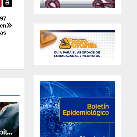
297
 en
as
ital