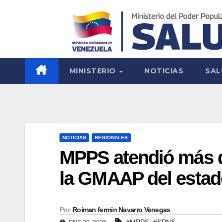
MINISTERIO
NOTICIAS
SAL
NOTICIAS
REGIONALES
MPPS atendió más d
la GMAAP del estad
Por
Roiman fermin Navarro Venegas
,
#MPPS
#SPNS