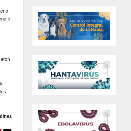
erio
endió
zaron
te
los
dinez