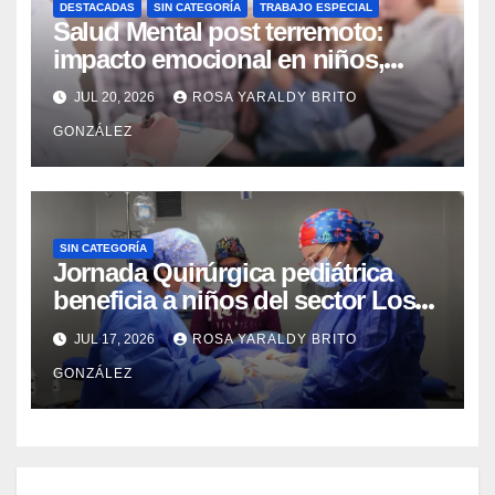
DESTACADAS
SIN CATEGORÍA
TRABAJO ESPECIAL
Salud Mental post terremoto:
impacto emocional en niños,
niñas, adolescentes y madres
JUL 20, 2026
ROSA YARALDY BRITO
GONZÁLEZ
SIN CATEGORÍA
Jornada Quirúrgica pediátrica
beneficia a niños del sector Los
Curos
JUL 17, 2026
ROSA YARALDY BRITO
GONZÁLEZ