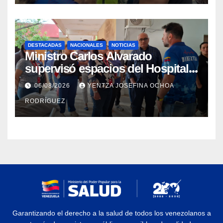
DESTACADAS
NACIONALES
NOTICIAS
Ministro Carlos Alvarado
supervisó espacios del Hospital
Dermatológico Dr. Martín Vegas
06/08/2026
YENTZA JOSEFINA OCHOA
en La Guaira
RODRÍGUEZ
Garantizando el derecho a la salud de todos los venezolanos a