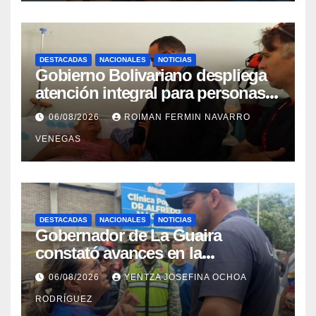
DESTACADAS
NACIONALES
NOTICIAS
Gobierno Bolivariano despliega
atención integral para personas
con discapacidad en
06/08/2026
ROIMAN FERMIN NAVARRO
campamentos de La Guaira
VENEGAS
DESTACADAS
NACIONALES
NOTICIAS
Gobernador de La Guaira
constató avances en la
rehabilitación del Hospitalito de
06/08/2026
YENTZA JOSEFINA OCHOA
Catia la Mar
RODRÍGUEZ