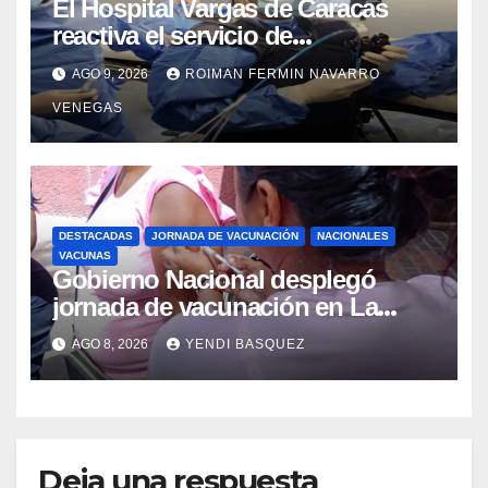
El Hospital Vargas de Caracas
reactiva el servicio de
Colangiopancreatografía
AGO 9, 2026
ROIMAN FERMIN NAVARRO
Retrógrada Endoscópica para
VENEGAS
beneficiar a cientos de pacientes
DESTACADAS
JORNADA DE VACUNACIÓN
NACIONALES
VACUNAS
Gobierno Nacional desplegó
jornada de vacunación en La
Guaira para garantizar protección
AGO 8, 2026
YENDI BASQUEZ
epidemiológica
Deja una respuesta