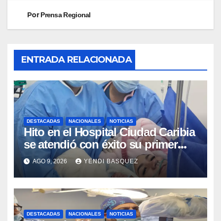
Por
Prensa Regional
ENTRADA RELACIONADA
DESTACADAS
NACIONALES
NOTICIAS
Hito en el Hospital Ciudad Caribia
se atendió con éxito su primer
parto gemelar
AGO 9, 2026
YENDI BASQUEZ
DESTACADAS
NACIONALES
NOTICIAS