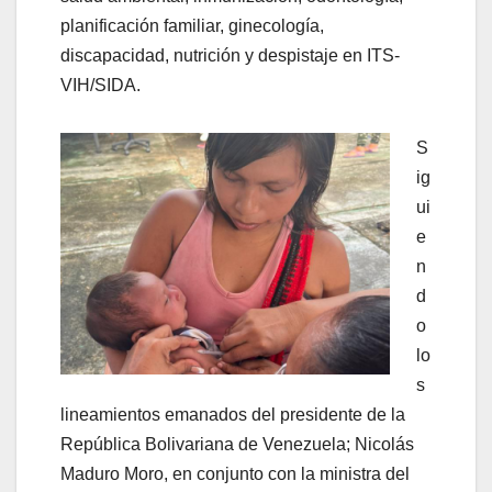
planificación familiar, ginecología,
discapacidad, nutrición y despistaje en ITS-
VIH/SIDA.
S
ig
ui
e
n
d
o
lo
s
lineamientos emanados del presidente de la
República Bolivariana de Venezuela; Nicolás
Maduro Moro, en conjunto con la ministra del