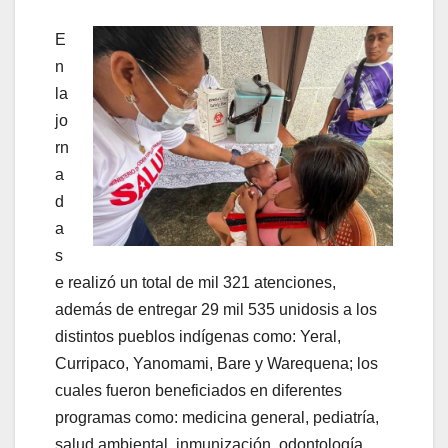
E
n
la
jo
rn
a
d
a
s
e realizó un total de mil 321 atenciones,
además de entregar 29 mil 535 unidosis a los
distintos pueblos indígenas como: Yeral,
Curripaco, Yanomami, Bare y Warequena; los
cuales fueron beneficiados en diferentes
programas como: medicina general, pediatría,
salud ambiental, inmunización, odontología,