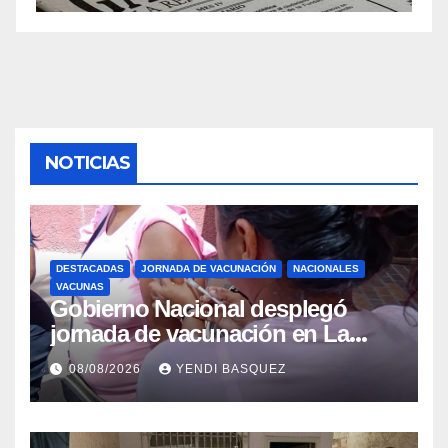
NOTICIAS
DESTACADAS
JORNADA DE VACUNACIÓN
NACIONALES
VACUNAS
Gobierno Nacional desplegó
jornada de vacunación en La
Guaira para garantizar protección
08/08/2026
YENDI BASQUEZ
epidemiológica