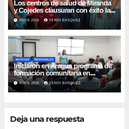
Los centros de salud de Miranda
y Cojedes clausuran con éxito la
Semana Mundial de la Lactancia
AGO 8, 2026
YENDI BASQUEZ
Materna
NOTICIAS
REGIONALES
Iniciaron en Aragua programa de
formación comunitaria en
atención a personas con
AGO 8, 2026
YENDI BASQUEZ
discapacidad
Deja una respuesta