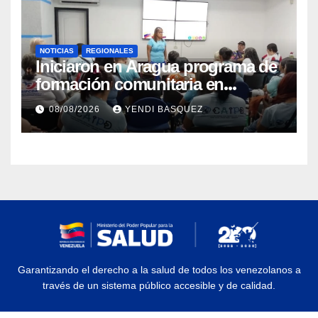
NOTICIAS
REGIONALES
Iniciaron en Aragua programa de
formación comunitaria en
atención a personas con
08/08/2026
YENDI BASQUEZ
discapacidad
Garantizando el derecho a la salud de todos los venezolanos a
través de un sistema público accesible y de calidad.