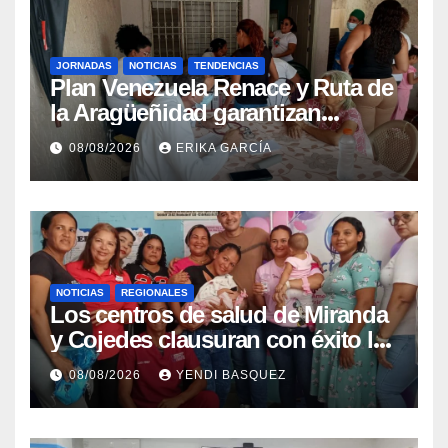
JORNADAS
NOTICIAS
TENDENCIAS
Plan Venezuela Renace y Ruta de
la Aragüeñidad garantizan
atención médica integral en
08/08/2026
ERIKA GARCÍA
Aragua
NOTICIAS
REGIONALES
Los centros de salud de Miranda
y Cojedes clausuran con éxito la
Semana Mundial de la Lactancia
08/08/2026
YENDI BASQUEZ
Materna