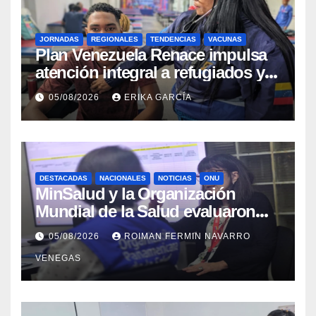
JORNADAS
REGIONALES
TENDENCIAS
VACUNAS
​Plan Venezuela Renace impulsa
atención integral a refugiados y
evaluación de vacunación en
05/08/2026
ERIKA GARCÍA
Aragua
DESTACADAS
NACIONALES
NOTICIAS
ONU
MinSalud y la Organización
Mundial de la Salud evaluaron
propuesta técnica integral en
05/08/2026
ROIMAN FERMIN NAVARRO
materia de agua saneamiento e
VENEGAS
higiene ante contingencia
sísmica