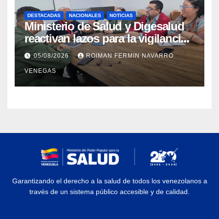
DESTACADAS
NACIONALES
NOTICIAS
Ministerio de Salud y Digesalud
reactivan lazos para la vigilancia
epidemiológica y el control de
05/08/2026
ROIMAN FERMIN NAVARRO
enfermedades
VENEGAS
Garantizando el derecho a la salud de todos los venezolanos a
través de un sistema público accesible y de calidad.