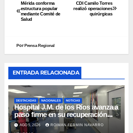
Mérida conforma
CDI Camilo Torres
estructura popular
realizó operaciones
mediante Comité de
quirúrgicas
Salud
Por
Prensa Regional
ENTRADA RELACIONADA
DESTACADAS
NACIONALES
NOTICIAS
Hospital J.M. de los Ríos avanza a
paso firme en su recuperación
tras los recientes eventos
AGO 5, 2026
ROIMAN FERMIN NAVARRO
sísmicos