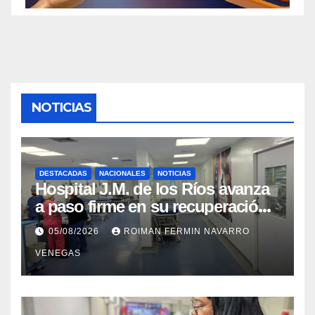
NOTICIAS
DESTACADAS
NACIONALES
NOTICIAS
Hospital J.M. de los Ríos avanza
a paso firme en su recuperación
tras los recientes eventos
05/08/2026
ROIMAN FERMIN NAVARRO
sísmicos
VENEGAS