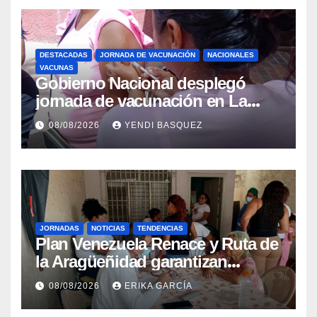
DESTACADAS
JORNADA DE VACUNACIÓN
NACIONALES
VACUNAS
Gobierno Nacional desplegó
jornada de vacunación en La
Guaira para garantizar protección
08/08/2026
YENDI BASQUEZ
epidemiológica
JORNADAS
NOTICIAS
TENDENCIAS
Plan Venezuela Renace y Ruta de
la Aragüeñidad garantizan
atención médica integral en
08/08/2026
ERIKA GARCÍA
Aragua