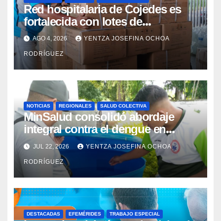
Red hospitalaria de Cojedes es
fortalecida con lotes de
medicamentos
AGO 4, 2026
YENTZA JOSEFINA OCHOA
RODRÍGUEZ
NOTICIAS
REGIONALES
SALUD COLECTIVA
MinSalud consolidó abordaje
integral contra el dengue en
Cojedes
JUL 22, 2026
YENTZA JOSEFINA OCHOA
RODRÍGUEZ
DESTACADAS
EFEMÉRIDES
TRABAJO ESPECIAL