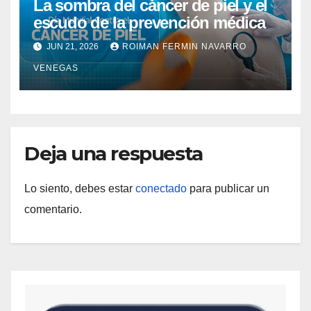
La sombra del cáncer de piel y el
escudo de la prevención médica
JUN 21, 2026
ROIMAN FERMIN NAVARRO
VENEGAS
Deja una respuesta
Lo siento, debes estar
conectado
para publicar un
comentario.