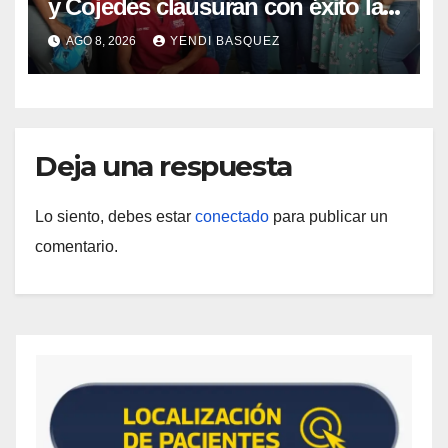
y Cojedes clausuran con éxito la
Semana Mundial de la Lactancia
AGO 8, 2026
YENDI BASQUEZ
Materna
Deja una respuesta
Lo siento, debes estar
conectado
para publicar un
comentario.