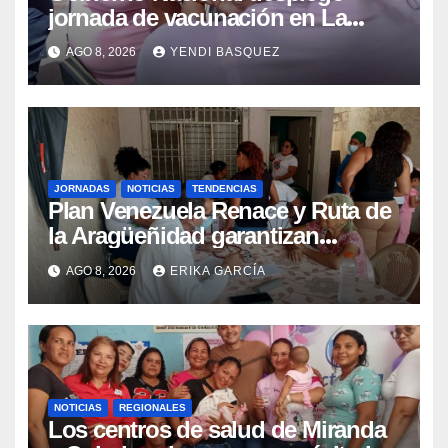
jornada de vacunación en La
Guaira para garantizar protección
AGO 8, 2026
YENDI BASQUEZ
epidemiológica
JORNADAS
NOTICIAS
TENDENCIAS
Plan Venezuela Renace y Ruta de
la Aragüeñidad garantizan
atención médica integral en
AGO 8, 2026
ERIKA GARCÍA
Aragua
NOTICIAS
REGIONALES
Los centros de salud de Miranda