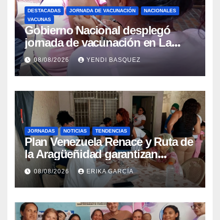
DESTACADAS
JORNADA DE VACUNACIÓN
NACIONALES
VACUNAS
Gobierno Nacional desplegó
jornada de vacunación en La
Guaira para garantizar protección
08/08/2026
YENDI BASQUEZ
epidemiológica
JORNADAS
NOTICIAS
TENDENCIAS
Plan Venezuela Renace y Ruta de
la Aragüeñidad garantizan
atención médica integral en
08/08/2026
ERIKA GARCÍA
Aragua