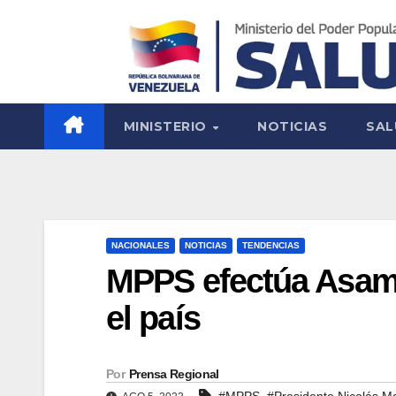
MINISTERIO
NOTICIAS
SAL
NACIONALES
NOTICIAS
TENDENCIAS
MPPS efectúa Asamb
el país
Por
Prensa Regional
,
#MPPS
#Presidente Nicolás M