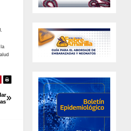
.
 la
Salud
lar
nas