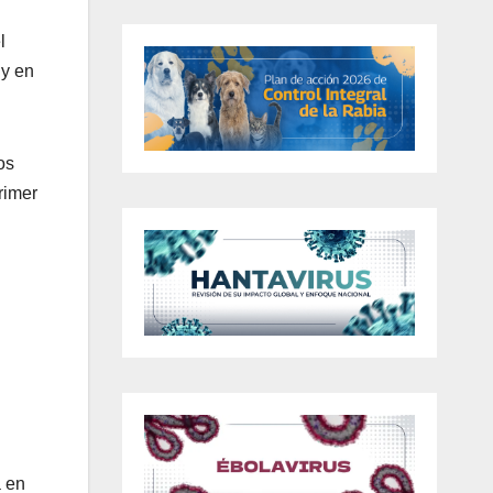
l
 y en
os
rimer
a en