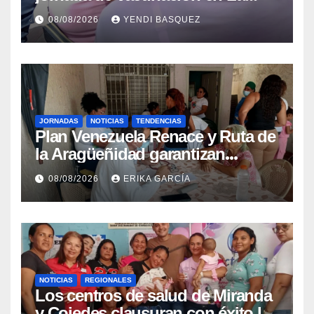
Guaira para garantizar protección
08/08/2026
YENDI BASQUEZ
epidemiológica
JORNADAS
NOTICIAS
TENDENCIAS
Plan Venezuela Renace y Ruta de
la Aragüeñidad garantizan
atención médica integral en
08/08/2026
ERIKA GARCÍA
Aragua
NOTICIAS
REGIONALES
Los centros de salud de Miranda
y Cojedes clausuran con éxito la