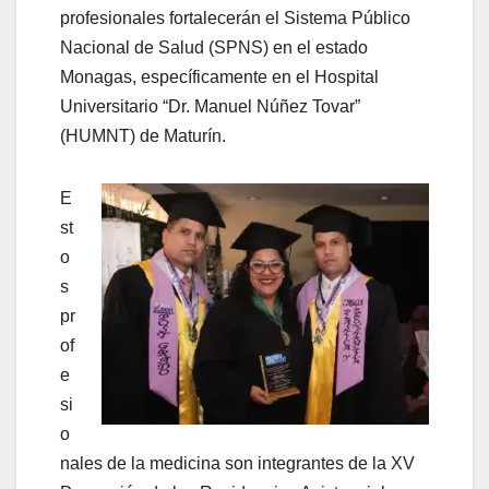
profesionales fortalecerán el Sistema Público
Nacional de Salud (SPNS) en el estado
Monagas, específicamente en el Hospital
Universitario “Dr. Manuel Núñez Tovar”
(HUMNT) de Maturín.
E
st
o
s
pr
of
e
si
o
nales de la medicina son integrantes de la XV