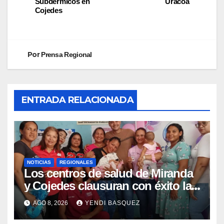
Subdérmicos en
Uracoa
Cojedes
Por
Prensa Regional
ENTRADA RELACIONADA
NOTICIAS
REGIONALES
Los centros de salud de Miranda
y Cojedes clausuran con éxito la
Semana Mundial de la Lactancia
AGO 8, 2026
YENDI BASQUEZ
Materna