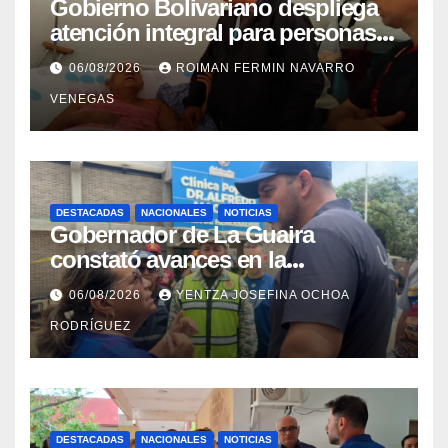
Gobierno Bolivariano despliega
atención integral para personas
con discapacidad en
06/08/2026
ROIMAN FERMIN NAVARRO
campamentos de La Guaira
VENEGAS
DESTACADAS
NACIONALES
NOTICIAS
Gobernador de La Guaira
constató avances en la
rehabilitación del Hospitalito de
06/08/2026
YENTZA JOSEFINA OCHOA
Catia la Mar
RODRÍGUEZ
DESTACADAS
NACIONALES
NOTICIAS