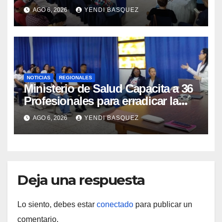
municipios
AGO 6, 2026
YENDI BASQUEZ
NOTICIAS
REGIONALES
Ministerio de Salud Capacita a 36
Profesionales para erradicar la
Tuberculosis en Yaracuy
AGO 6, 2026
YENDI BASQUEZ
Deja una respuesta
Lo siento, debes estar
conectado
para publicar un
comentario.