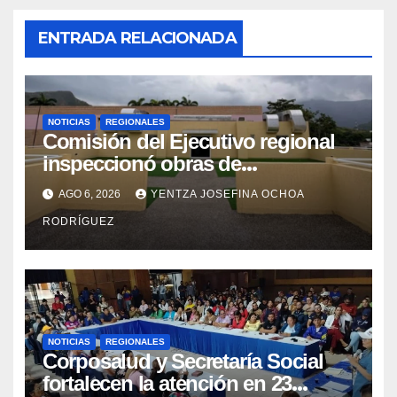
ENTRADA RELACIONADA
NOTICIAS
REGIONALES
Comisión del Ejecutivo regional
inspeccionó obras de
recuperación en la Maternidad
AGO 6, 2026
YENTZA JOSEFINA OCHOA
Integral Aragua
RODRÍGUEZ
NOTICIAS
REGIONALES
Corposalud y Secretaría Social
fortalecen la atención en 23