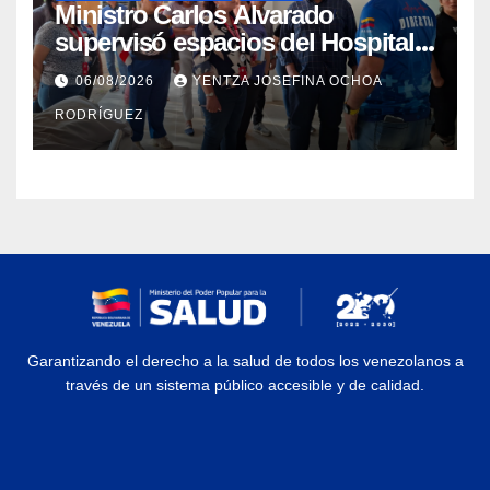
Ministro Carlos Alvarado
supervisó espacios del Hospital
Dermatológico Dr. Martín Vegas
06/08/2026
YENTZA JOSEFINA OCHOA
en La Guaira
RODRÍGUEZ
Garantizando el derecho a la salud de todos los venezolanos a
través de un sistema público accesible y de calidad.