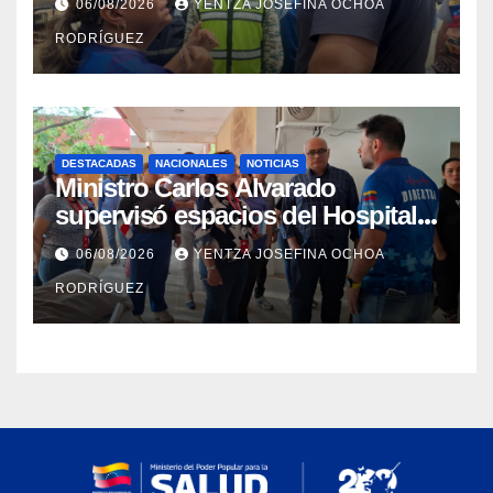
06/08/2026
YENTZA JOSEFINA OCHOA
Catia la Mar
RODRÍGUEZ
DESTACADAS
NACIONALES
NOTICIAS
Ministro Carlos Alvarado
supervisó espacios del Hospital
Dermatológico Dr. Martín Vegas
06/08/2026
YENTZA JOSEFINA OCHOA
en La Guaira
RODRÍGUEZ