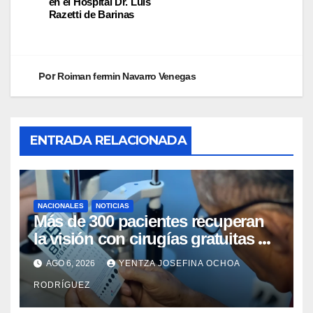
en el Hospital Dr. Luis
Razetti de Barinas
Por
Roiman fermin Navarro Venegas
ENTRADA RELACIONADA
NACIONALES
NOTICIAS
Más de 300 pacientes recuperan
la visión con cirugías gratuitas de
cataratas en Zulia
AGO 6, 2026
YENTZA JOSEFINA OCHOA
RODRÍGUEZ