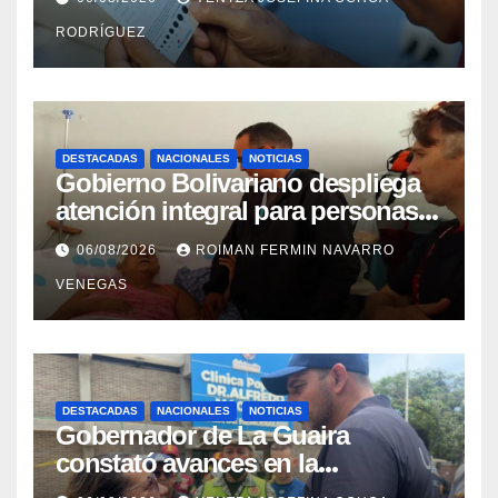
RODRÍGUEZ
DESTACADAS
NACIONALES
NOTICIAS
Gobierno Bolivariano despliega
atención integral para personas
con discapacidad en
06/08/2026
ROIMAN FERMIN NAVARRO
campamentos de La Guaira
VENEGAS
DESTACADAS
NACIONALES
NOTICIAS
Gobernador de La Guaira
constató avances en la
rehabilitación del Hospitalito de