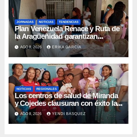
JORNADAS
NOTICIAS
TENDENCIAS
Plan Venezuela Renace y Ruta de
la Aragüeñidad garantizan
atención médica integral en
AGO 8, 2026
ERIKA GARCÍA
Aragua
NOTICIAS
REGIONALES
Los centros de salud de Miranda
y Cojedes clausuran con éxito la
Semana Mundial de la Lactancia
AGO 8, 2026
YENDI BASQUEZ
Materna