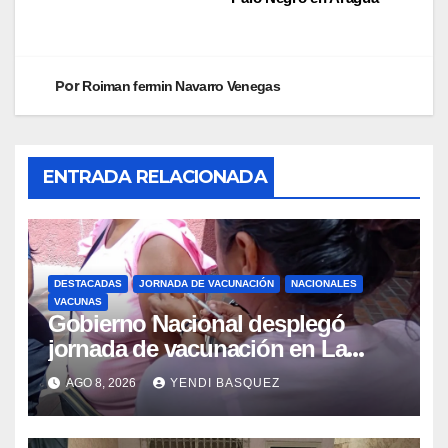
Por
Roiman fermin Navarro Venegas
ENTRADA RELACIONADA
DESTACADAS
JORNADA DE VACUNACIÓN
NACIONALES
VACUNAS
Gobierno Nacional desplegó
jornada de vacunación en La
Guaira para garantizar protección
AGO 8, 2026
YENDI BASQUEZ
epidemiológica