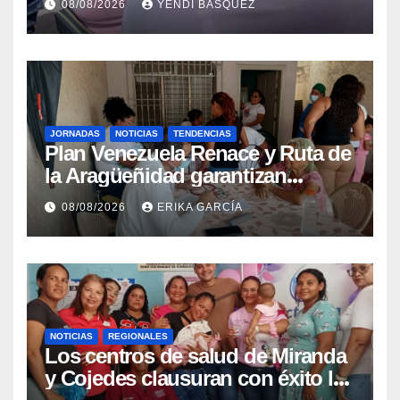
08/08/2026
YENDI BASQUEZ
epidemiológica
JORNADAS
NOTICIAS
TENDENCIAS
Plan Venezuela Renace y Ruta de
la Aragüeñidad garantizan
atención médica integral en
08/08/2026
ERIKA GARCÍA
Aragua
NOTICIAS
REGIONALES
Los centros de salud de Miranda
y Cojedes clausuran con éxito la