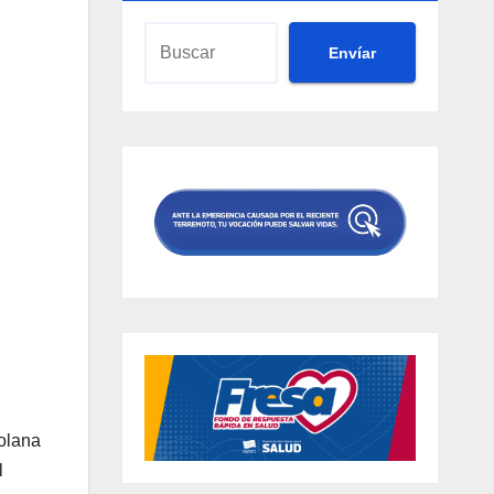
Envíar
olana
l