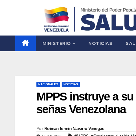
MINISTERIO
NOTICIAS
SAL
NACIONALES
NOTICIAS
MPPS instruye a su 
señas Venezolana
Por
Roiman fermin Navarro Venegas
,
#MPPS
#Presidente Nicolás M