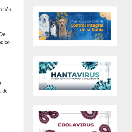
;
tación
 De
édico
y
a
, de