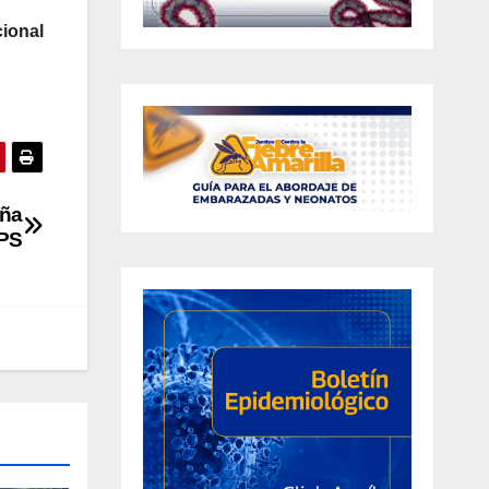
ional
iña
PPS