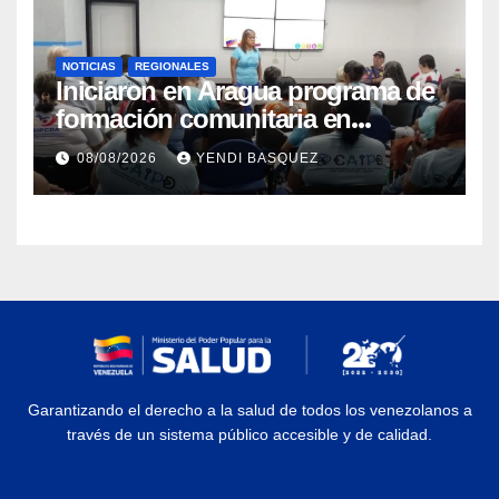
NOTICIAS
REGIONALES
Iniciaron en Aragua programa de
formación comunitaria en
atención a personas con
08/08/2026
YENDI BASQUEZ
discapacidad
Garantizando el derecho a la salud de todos los venezolanos a
través de un sistema público accesible y de calidad.