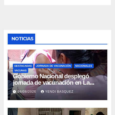
NOTICIAS
DESTACADAS
JORNADA DE VACUNACIÓN
NACIONALES
VACUNAS
Gobierno Nacional desplegó
jornada de vacunación en La
Guaira para garantizar protección
08/08/2026
YENDI BASQUEZ
epidemiológica