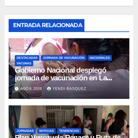
ENTRADA RELACIONADA
DESTACADAS
JORNADA DE VACUNACIÓN
NACIONALES
VACUNAS
Gobierno Nacional desplegó
jornada de vacunación en La
Guaira para garantizar protección
AGO 8, 2026
YENDI BASQUEZ
epidemiológica
JORNADAS
NOTICIAS
TENDENCIAS
Plan Venezuela Renace y Ruta de