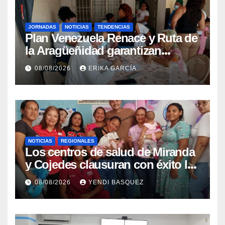
JORNADAS
NOTICIAS
TENDENCIAS
Plan Venezuela Renace y Ruta de
la Aragüeñidad garantizan
atención médica integral en
08/08/2026
ERIKA GARCÍA
Aragua
NOTICIAS
REGIONALES
Los centros de salud de Miranda
y Cojedes clausuran con éxito la
Semana Mundial de la Lactancia
08/08/2026
YENDI BASQUEZ
Materna