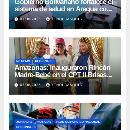
Gobierno Bolivariano fortalece el
sistema de salud en Aragua con
la reinauguración del CDI La
07/08/2026
YENDI BASQUEZ
Mora
NOTICIAS
REGIONALES
​Amazonas: Inauguraron Rincón
Madre-Bebé en el CPT II Brisas
del Aeropuerto ​Inauguraron
07/08/2026
YENDI BASQUEZ
Rincón
JORNADAS
NOTICIAS
PLAN QUIRÚRGICO NACIONAL
REGIONALES