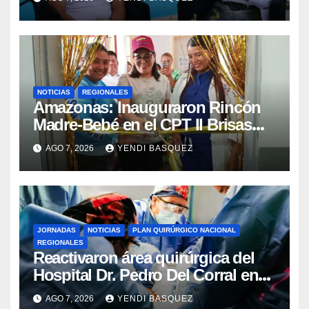
NOTICIAS
REGIONALES
​Amazonas: Inauguraron Rincón
Madre-Bebé en el CPT II Brisas
del Aeropuerto ​Inauguraron
AGO 7, 2026
YENDI BASQUEZ
Rincón
JORNADAS
NOTICIAS
PLAN QUIRÚRGICO NACIONAL
REGIONALES
Reactivaron área quirúrgica del
Hospital Dr. Pedro Del Corral en
Guárico
AGO 7, 2026
YENDI BASQUEZ