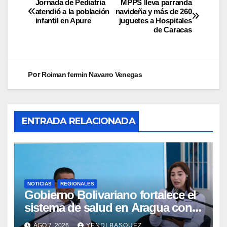
Jornada de Pediatría
MPPS lleva parranda
atendió a la población
navideña y más de 260
infantil en Apure
juguetes a Hospitales
de Caracas
Por
Roiman fermin Navarro Venegas
ENTRADA RELACIONADA
NOTICIAS
REGIONALES
Gobierno Bolivariano fortalece el
sistema de salud en Aragua con
la reinauguración del CDI La Mora
AGO 7, 2026
YENDI BASQUEZ