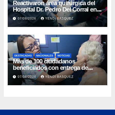
Reactivaron área quirúrgica del
Hospital Dr. Pedro Del Corral en
Guárico
07/08/2026
YENDI BASQUEZ
DESTACADAS
NACIONALES
NOTICIAS
Más de 100 ciudadanos
beneficiados con entrega de
prótesis auditivas en el Centro de
07/08/2026
YENDI BASQUEZ
Rehabilitación J.J. Arvelo