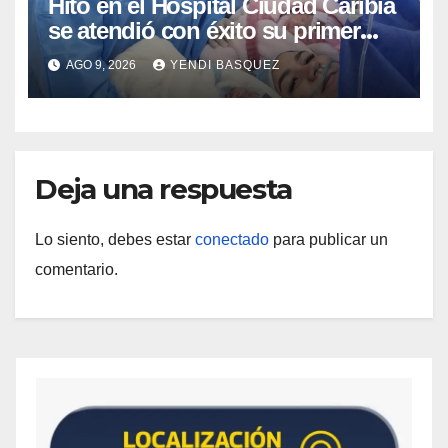
Hito en el Hospital Ciudad Caribia
se atendió con éxito su primer
parto gemelar
AGO 9, 2026
YENDI BASQUEZ
Deja una respuesta
Lo siento, debes estar
conectado
para publicar un
comentario.