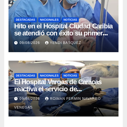
DESTACADAS
NACIONALES
NOTICIAS
Hito en el Hospital Ciudad Caribia
se atendió con éxito su primer
parto gemelar
09/08/2026
YENDI BASQUEZ
DESTACADAS
NACIONALES
NOTICIAS
El Hospital Vargas de Caracas
reactiva el servicio de
Colangiopancreatografía
09/08/2026
ROIMAN FERMIN NAVARRO
Retrógrada Endoscópica para
VENEGAS
beneficiar a cientos de pacientes