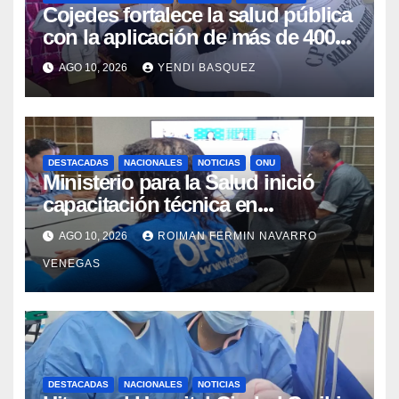
Cojedes fortalece la salud pública
con la aplicación de más de 400
dosis en la «Fiesta de
AGO 10, 2026
YENDI BASQUEZ
Inmunización»
DESTACADAS
NACIONALES
NOTICIAS
ONU
Ministerio para la Salud inició
capacitación técnica en
Inteligencia Epidémica junto a la
AGO 10, 2026
ROIMAN FERMIN NAVARRO
Organización Panamericana de la
VENEGAS
Salud
DESTACADAS
NACIONALES
NOTICIAS