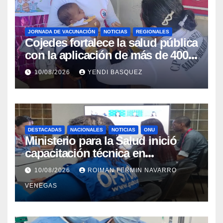
JORNADA DE VACUNACIÓN
NOTICIAS
REGIONALES
Cojedes fortalece la salud pública
con la aplicación de más de 400
dosis en la «Fiesta de
10/08/2026
YENDI BASQUEZ
Inmunización»
DESTACADAS
NACIONALES
NOTICIAS
ONU
Ministerio para la Salud inició
capacitación técnica en
Inteligencia Epidémica junto a la
10/08/2026
ROIMAN FERMIN NAVARRO
Organización Panamericana de la
VENEGAS
Salud