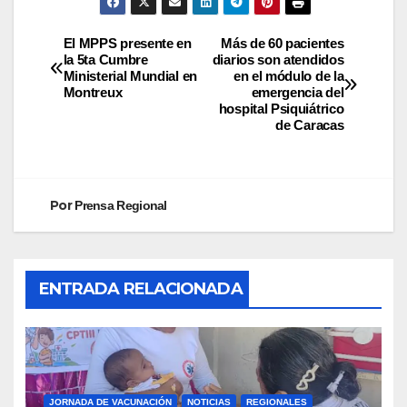
El MPPS presente en
Más de 60 pacientes
la 5ta Cumbre
diarios son atendidos
Ministerial Mundial en
en el módulo de la
Montreux
emergencia del
hospital Psiquiátrico
de Caracas
Por
Prensa Regional
ENTRADA RELACIONADA
JORNADA DE VACUNACIÓN
NOTICIAS
REGIONALES