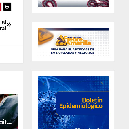
 al
ral
ital