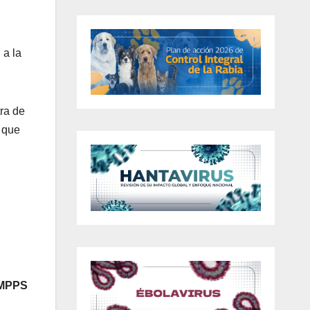
 a la
ra de
 que
 MPPS