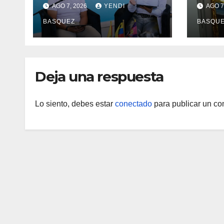
salud en Aragua con la
Madr
AGO 7, 2026
YENDI
AGO 7
reinauguración del CDI
II Br
BASQUEZ
BASQU
La Mora
Aerop
Inau
Deja una respuesta
Lo siento, debes estar
conectado
para publicar un co