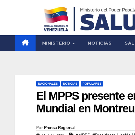
MINISTERIO
NOTICIAS
SAL
NACIONALES
NOTICIAS
POPULARES
El MPPS presente en
Mundial en Montreu
Por
Prensa Regional
,
#MPPS
#Presidente Nicolás 