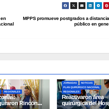
 en
MPPS promueve postgrados a distancia
acional
público en gene
JORNADAS
NOTICIAS
PLAN QUIRÚRGICO NACIONAL
REGIONALES
REGIONALES
zonas:
Reactivaron área
guraron Rincón
quirúrgica del Hosp