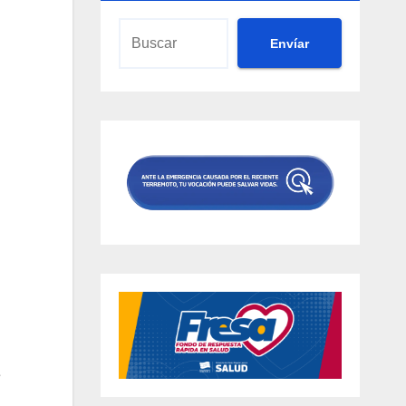
Envíar
e